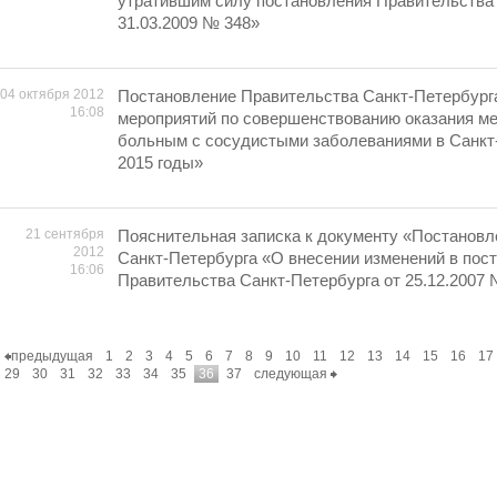
утратившим силу постановления Правительства 
31.03.2009 № 348»
04 октября 2012
Постановление Правительства Санкт-Петербург
16:08
мероприятий по совершенствованию оказания м
больным с сосудистыми заболеваниями в Санкт-
2015 годы»
21 сентября
Пояснительная записка к документу «Постанов
2012
Санкт-Петербурга «О внесении изменений в пос
16:06
Правительства Санкт-Петербурга от 25.12.2007 
предыдущая
1
2
3
4
5
6
7
8
9
10
11
12
13
14
15
16
17
29
30
31
32
33
34
35
36
37
следующая