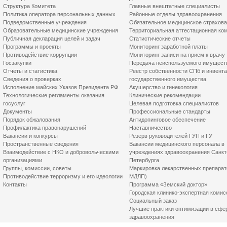
Структура Комитета
Главные внештатные специалисты
Политика оператора персональных данных
Районные отделы здравоохранения
Подведомственные учреждения
Обязательное медицинское страхов
Образовательные медицинские учреждения
Территориальная аттестационная ко
Публичная декларация целей и задач
Статистические отчеты
Программы и проекты
Мониторинг заработной платы
Противодействие коррупции
Мониторинг записи на прием к врачу
Госзакупки
Передача неиспользуемого имущест
Отчеты и статистика
Реестр собственности СПб и инвент
Сведения о проверках
государственного имущества
Исполнение майских Указов Президента РФ
Акушерство и гинекология
Технологические регламенты оказания
Клинические рекомендации
госуслуг
Целевая подготовка специалистов
Документы
Профессиональные стандарты
Порядок обжалования
Антидопинговое обеспечение
Профилактика правонарушений
Наставничество
Вакансии и конкурсы
Резерв руководителей ГУП и ГУ
Пространственные сведения
Вакансии медицинского персонала в
Взаимодействие с НКО и добровольческими
учреждениях здравоохранения Санкт
организациями
Петербурга
Группы, комиссии, советы
Маркировка лекарственных препарат
Противодействие терроризму и его идеологии
МДЛП)
Контакты
Программа «Земский доктор»
Городская клинико-экспертная комис
Социальный заказ
Лучшие практики оптимизации в сфе
здравоохранения