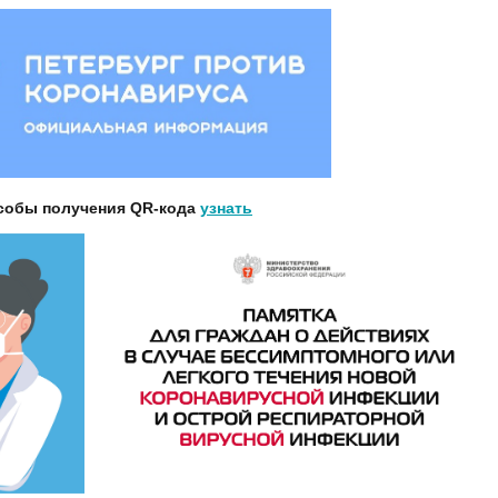
собы получения QR-кода
узнать