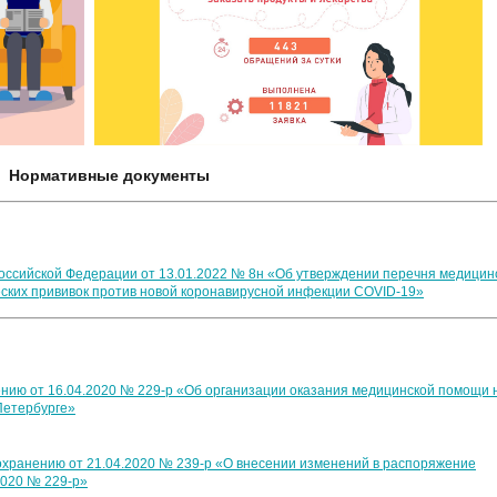
Нормативные документы
оссийской Федерации от 13.01.2022 № 8н «Об утверждении перечня медицин
ских прививок против новой коронавирусной инфекции СОVID-19»
нию от 16.04.2020 № 229-р «Об организации оказания медицинской помощи 
Петербурге»
хранению от 21.04.2020 № 239-р «О внесении изменений в распоряжение
2020 № 229-р»