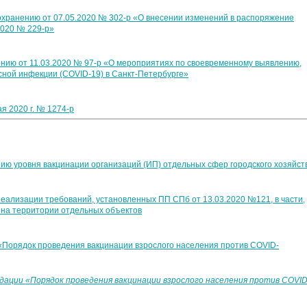
хранению от 07.05.2020 № 302-р «О внесении изменений в распоряжение
2020 № 229-р»
нию от 11.03.2020 № 97-р «О мероприятиях по своевременному выявлению,
сной инфекции (COVID-19) в Санкт-Петербурге»
я 2020 г. № 1274-р
ю уровня вакцинации организаций (ИП) отдельных сфер городского хозяйст
еализации требований, установленных ПП СПб от 13.03.2020 №121, в части,
 на территории отдельных объектов
Порядок проведения вакцинации взрослого населения против COVID-
ации «Порядок проведения вакцинации взрослого населения против COVID