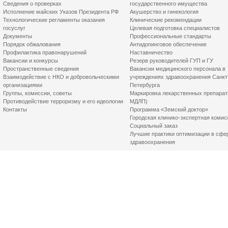
Сведения о проверках
государственного имущества
Исполнение майских Указов Президента РФ
Акушерство и гинекология
Технологические регламенты оказания
Клинические рекомендации
госуслуг
Целевая подготовка специалистов
Документы
Профессиональные стандарты
Порядок обжалования
Антидопинговое обеспечение
Профилактика правонарушений
Наставничество
Вакансии и конкурсы
Резерв руководителей ГУП и ГУ
Пространственные сведения
Вакансии медицинского персонала в
Взаимодействие с НКО и добровольческими
учреждениях здравоохранения Санкт
организациями
Петербурга
Группы, комиссии, советы
Маркировка лекарственных препарат
Противодействие терроризму и его идеологии
МДЛП)
Контакты
Программа «Земский доктор»
Городская клинико-экспертная комис
Социальный заказ
Лучшие практики оптимизации в сфе
здравоохранения