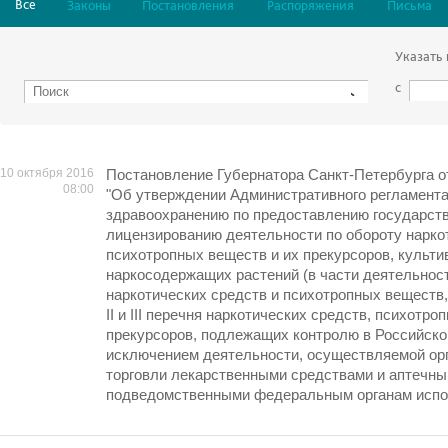
Все
Законы
Постановления
Распоряжения
Письма
Указать
с
10 октября 2016
Постановление Губернатора Санкт-Петербурга от
08:00
"Об утверждении Административного регламента
здравоохранению по предоставлению государств
лицензированию деятельности по обороту нарко
психотропных веществ и их прекурсоров, культ
наркосодержащих растений (в части деятельност
наркотических средств и психотропных веществ, 
II и III перечня наркотических средств, психотро
прекурсоров, подлежащих контролю в Российско
исключением деятельности, осуществляемой ор
торговли лекарственными средствами и аптечны
подведомственными федеральным органам испол