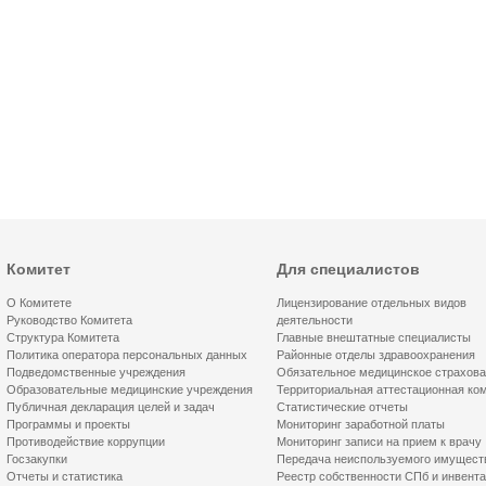
Комитет
Для специалистов
О Комитете
Лицензирование отдельных видов
Руководство Комитета
деятельности
Структура Комитета
Главные внештатные специалисты
Политика оператора персональных данных
Районные отделы здравоохранения
Подведомственные учреждения
Обязательное медицинское страхов
Образовательные медицинские учреждения
Территориальная аттестационная ко
Публичная декларация целей и задач
Статистические отчеты
Программы и проекты
Мониторинг заработной платы
Противодействие коррупции
Мониторинг записи на прием к врачу
Госзакупки
Передача неиспользуемого имущест
Отчеты и статистика
Реестр собственности СПб и инвент