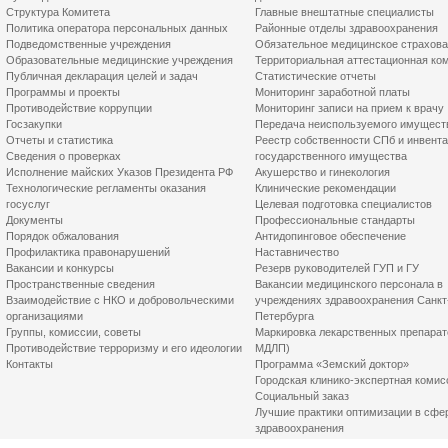
Структура Комитета
Главные внештатные специалисты
Политика оператора персональных данных
Районные отделы здравоохранения
Подведомственные учреждения
Обязательное медицинское страхов
Образовательные медицинские учреждения
Территориальная аттестационная ко
Публичная декларация целей и задач
Статистические отчеты
Программы и проекты
Мониторинг заработной платы
Противодействие коррупции
Мониторинг записи на прием к врачу
Госзакупки
Передача неиспользуемого имущест
Отчеты и статистика
Реестр собственности СПб и инвент
Сведения о проверках
государственного имущества
Исполнение майских Указов Президента РФ
Акушерство и гинекология
Технологические регламенты оказания
Клинические рекомендации
госуслуг
Целевая подготовка специалистов
Документы
Профессиональные стандарты
Порядок обжалования
Антидопинговое обеспечение
Профилактика правонарушений
Наставничество
Вакансии и конкурсы
Резерв руководителей ГУП и ГУ
Пространственные сведения
Вакансии медицинского персонала в
Взаимодействие с НКО и добровольческими
учреждениях здравоохранения Санкт
организациями
Петербурга
Группы, комиссии, советы
Маркировка лекарственных препарат
Противодействие терроризму и его идеологии
МДЛП)
Контакты
Программа «Земский доктор»
Городская клинико-экспертная комис
Социальный заказ
Лучшие практики оптимизации в сфе
здравоохранения