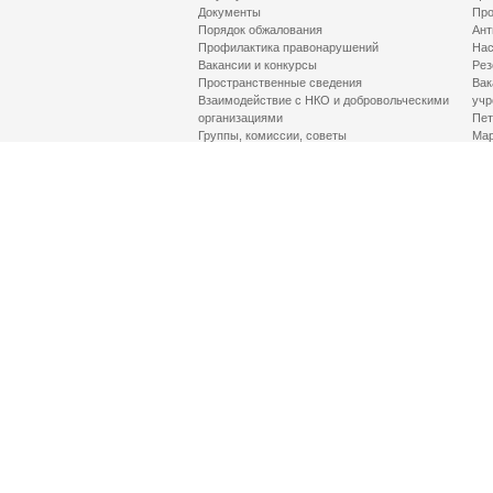
Документы
Про
Порядок обжалования
Ант
Профилактика правонарушений
Нас
Вакансии и конкурсы
Рез
Пространственные сведения
Вак
Взаимодействие с НКО и добровольческими
учр
организациями
Пет
Группы, комиссии, советы
Мар
Противодействие терроризму и его идеологии
МД
Контакты
Про
Гор
Соц
Луч
здр