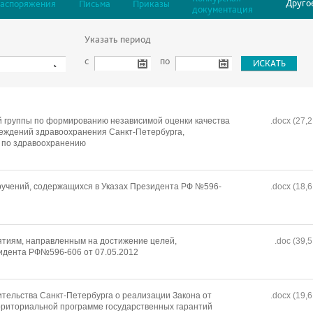
Друго
Распоряжения
Письма
Приказы
документация
Указать период
с
по
 группы по формированию независимой оценки качества
.docx (27,2
еждений здравоохранения Санкт-Петербурга,
 по здравоохранению
ручений, содержащихся в Указах Президента РФ №596-
.docx (18,6
ятиям, направленным на достижение целей,
.doc (39,5
идента РФ№596-606 от 07.05.2012
тельства Санкт-Петербурга о реализации Закона от
.docx (19,6
рриториальной программе государственных гарантий