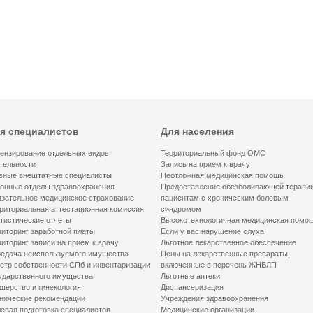
я специалистов
Для населения
ензирование отдельных видов
Территориальный фонд ОМС
тельности
Запись на прием к врачу
вные внештатные специалисты
Неотложная медицинская помощь
онные отделы здравоохранения
Предоставление обезболивающей терапи
зательное медицинское страхование
пациентам с хроническим болевым
риториальная аттестационная комиссия
синдромом
тистические отчеты
Высокотехнологичная медицинская помо
иторинг заработной платы
Если у вас нарушение слуха
иторинг записи на прием к врачу
Льготное лекарственное обеспечение
едача неиспользуемого имущества
Цены на лекарственные препараты,
стр собственности СПб и инвентаризации
включенные в перечень ЖНВЛП
ударственного имущества
Льготные аптеки
шерство и гинекология
Диспансеризация
нические рекомендации
Учреждения здравоохранения
евая подготовка специалистов
Медицинские организации