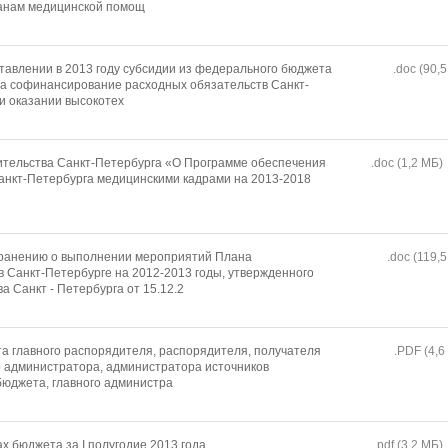
данам медицинской помощ
тавлении в 2013 году субсидии из федерального бюджета
.doc (90,5
а софинансирование расходных обязательств Санкт-
и оказании высокотех
ительства Санкт-Петербурга «О Программе обеспечения
.doc (1,2 MБ)
анкт-Петербурга медицинскими кадрами на 2013-2018
хранению о выполнении мероприятий Плана
.doc (119,5
в Санкт-Петербурге на 2012-2013 годы, утвержденного
 Санкт - Петербурга от 15.12.2
а главного распорядителя, распорядителя, получателя
.PDF (4,6
о администратора, администратора источников
юджета, главного администра
х бюджета за I полугодие 2013 года
.pdf (3,2 MБ)