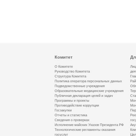
Комитет
Дл
О Комитете
Лиц
Руководство Комитета
дея
Структура Комитета
Гла
Политика оператора персональных данных
Рай
Подведомственные учреждения
Обя
Образовательные медицинские учреждения
Тер
Публичная декларация целей и задач
Ста
Программы и проекты
Мон
Противодействие коррупции
Мон
Госзакупки
Пер
Отчеты и статистика
Рее
Сведения о проверках
гос
Исполнение майских Указов Президента РФ
Аку
Технологические регламенты оказания
Кли
госуслуг
Цел