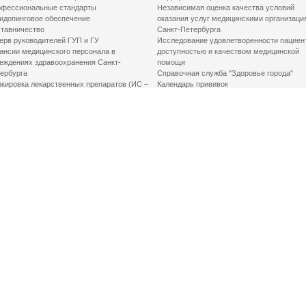
фессиональные стандарты
Независимая оценка качества условий
идопинговое обеспечение
оказания услуг медицинскими организаци
тавничество
Санкт-Петербурга
ерв руководителей ГУП и ГУ
Исследование удовлетворенности пациен
ансии медицинского персонала в
доступностью и качеством медицинской
еждениях здравоохранения Санкт-
помощи
ербурга
Справочная служба "Здоровье города"
кировка лекарственных препаратов (ИС –
Календарь прививок
ЛП)
График закрытия роддомов
грамма «Земский доктор»
Акушерство и гинекология
одская клинико-экспертная комиссия
Здоровье детей
иальный заказ
Донорство крови
шие практики оптимизации в сфере
Государственные услуги
авоохранения
Совет по защите прав пациентов
Мероприятия по улучшению качества жиз
инвалидов
Первая помощь
ВАЖНО ЗНАТЬ
Фонд «Круг добра»
Маршрутизация пациентов в медицинские
организации
Как оформить медсправку для владения
оружием
Доступная среда
Медицинская реабилитация для взрослых
Медицинская реабилитация для детей
Справочная информация
Кабиенты медико-психологического