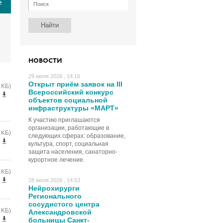
е
НОВОСТИ
29 июля 2026 , 14:16
Открыт приём заявок на III
 KБ)
Всероссийский конкурс
объектов социальной
инфраструктуры «МАРТ»
К участию приглашаются
организации, работающие в
 KБ)
следующих сферах: образование,
культура, спорт, социальная
защита населения, санаторно-
курортное лечение.
 KБ)
28 июля 2026 , 14:53
Нейрохирурги
Регионального
сосудистого центра
 KБ)
Александровской
больницы Санкт-