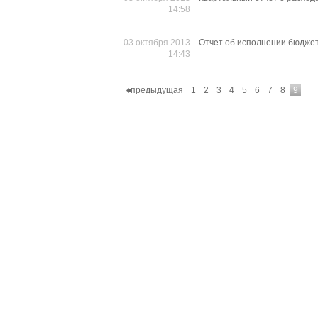
14:58
03 октября 2013
Отчет об исполнении бюджет
14:43
предыдущая
1
2
3
4
5
6
7
8
9