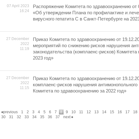
07 April 2023
Распоряжение Комитета по здравоохранению от 
16:24
«Об утверждении Плана по профилактике и лече
вирусного гепатита С в Санкт-Петербурге на 202
27 December
Приказ Комитета по здравоохранению от 19.12.2
2022
мероприятий по снижению рисков нарушения ан
11:19
законодательства (комплаенс-рисков) Комитета
2023 год»
27 December
Приказ Комитета по здравоохранению от 19.12.2
2022
комплаенс-рисков нарушения антимонопольного
11:15
Комитета по здравоохранению за 2022 год»
previous
1
2
3
4
5
6
7
8
9
10
11
12
13
14
15
16
17
18
30
31
32
33
34
35
36
37
next