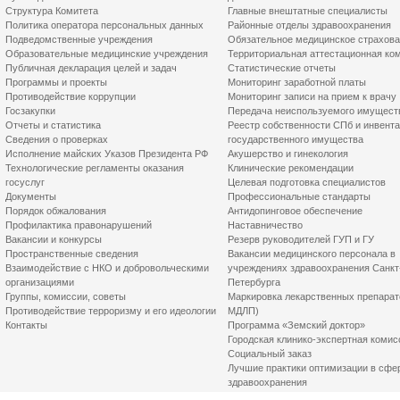
Структура Комитета
Главные внештатные специалисты
Политика оператора персональных данных
Районные отделы здравоохранения
Подведомственные учреждения
Обязательное медицинское страхов
Образовательные медицинские учреждения
Территориальная аттестационная ко
Публичная декларация целей и задач
Статистические отчеты
Программы и проекты
Мониторинг заработной платы
Противодействие коррупции
Мониторинг записи на прием к врачу
Госзакупки
Передача неиспользуемого имущест
Отчеты и статистика
Реестр собственности СПб и инвент
Сведения о проверках
государственного имущества
Исполнение майских Указов Президента РФ
Акушерство и гинекология
Технологические регламенты оказания
Клинические рекомендации
госуслуг
Целевая подготовка специалистов
Документы
Профессиональные стандарты
Порядок обжалования
Антидопинговое обеспечение
Профилактика правонарушений
Наставничество
Вакансии и конкурсы
Резерв руководителей ГУП и ГУ
Пространственные сведения
Вакансии медицинского персонала в
Взаимодействие с НКО и добровольческими
учреждениях здравоохранения Санкт
организациями
Петербурга
Группы, комиссии, советы
Маркировка лекарственных препарат
Противодействие терроризму и его идеологии
МДЛП)
Контакты
Программа «Земский доктор»
Городская клинико-экспертная комис
Социальный заказ
Лучшие практики оптимизации в сфе
здравоохранения