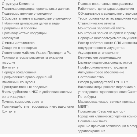
Структура Комитета
Главные внештатные специалисты
Политика оператора персональных данных
Районные отделы здравоохранения
Подведомственные учреждения
Обязательное медицинское страхов
Образовательные медицинские учреждения
Территориальная аттестационная ко
Публичная декларация целей и задач
Статистические отчеты
Программы и проекты
Мониторинг заработной платы
Противодействие коррупции
Мониторинг записи на прием к врачу
Госзакупки
Передача неиспользуемого имущест
Отчеты и статистика
Реестр собственности СПб и инвент
Сведения о проверках
государственного имущества
Исполнение майских Указов Президента РФ
Акушерство и гинекология
Технологические регламенты оказания
Клинические рекомендации
госуслуг
Целевая подготовка специалистов
Документы
Профессиональные стандарты
Порядок обжалования
Антидопинговое обеспечение
Профилактика правонарушений
Наставничество
Вакансии и конкурсы
Резерв руководителей ГУП и ГУ
Пространственные сведения
Вакансии медицинского персонала в
Взаимодействие с НКО и добровольческими
учреждениях здравоохранения Санкт
организациями
Петербурга
Группы, комиссии, советы
Маркировка лекарственных препарат
Противодействие терроризму и его идеологии
МДЛП)
Контакты
Программа «Земский доктор»
Городская клинико-экспертная комис
Социальный заказ
Лучшие практики оптимизации в сфе
здравоохранения