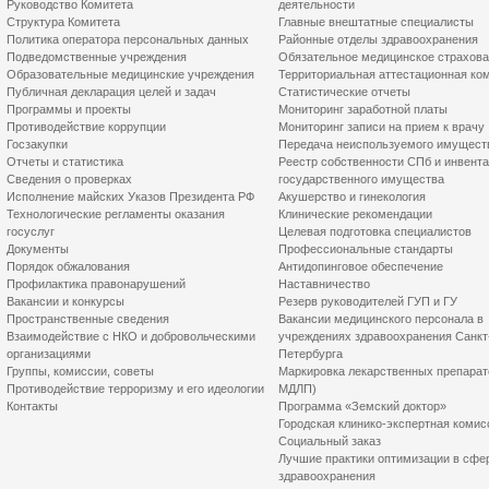
Руководство Комитета
деятельности
Структура Комитета
Главные внештатные специалисты
Политика оператора персональных данных
Районные отделы здравоохранения
Подведомственные учреждения
Обязательное медицинское страхов
Образовательные медицинские учреждения
Территориальная аттестационная ко
Публичная декларация целей и задач
Статистические отчеты
Программы и проекты
Мониторинг заработной платы
Противодействие коррупции
Мониторинг записи на прием к врачу
Госзакупки
Передача неиспользуемого имущест
Отчеты и статистика
Реестр собственности СПб и инвент
Сведения о проверках
государственного имущества
Исполнение майских Указов Президента РФ
Акушерство и гинекология
Технологические регламенты оказания
Клинические рекомендации
госуслуг
Целевая подготовка специалистов
Документы
Профессиональные стандарты
Порядок обжалования
Антидопинговое обеспечение
Профилактика правонарушений
Наставничество
Вакансии и конкурсы
Резерв руководителей ГУП и ГУ
Пространственные сведения
Вакансии медицинского персонала в
Взаимодействие с НКО и добровольческими
учреждениях здравоохранения Санкт
организациями
Петербурга
Группы, комиссии, советы
Маркировка лекарственных препарат
Противодействие терроризму и его идеологии
МДЛП)
Контакты
Программа «Земский доктор»
Городская клинико-экспертная комис
Социальный заказ
Лучшие практики оптимизации в сфе
здравоохранения