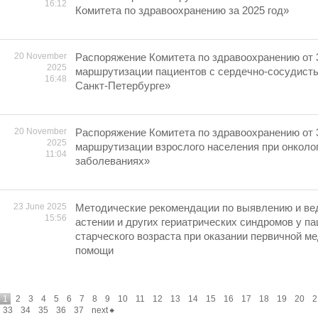
16:12
Комитета по здравоохранению за 2025 год»
20 November
Распоряжение Комитета по здравоохранению от 
2025
маршрутизации пациентов с сердечно-сосудист
16:48
Санкт-Петербурге»
20 November
Распоряжение Комитета по здравоохранению от 
2025
маршрутизации взрослого населения при онколо
11:04
заболеваниях»
23 June 2025
Методические рекомендации по выявлению и ве
15:56
астении и других гериатрических синдромов у па
старческого возраста при оказании первичной м
помощи
1
2
3
4
5
6
7
8
9
10
11
12
13
14
15
16
17
18
19
20
2
33
34
35
36
37
next