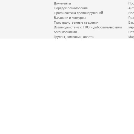
Документы
Про
Порядок обжалования
Ант
Профилактика правонарушений
Нас
Вакансии и конкурсы
Рез
Пространственные сведения
Вак
Взаимодействие с НКО и добровольческими
учр
организациями
Пет
Группы, комиссии, советы
Мар
Противодействие терроризму и его идеологии
МД
Контакты
Про
Гор
Соц
Луч
здр