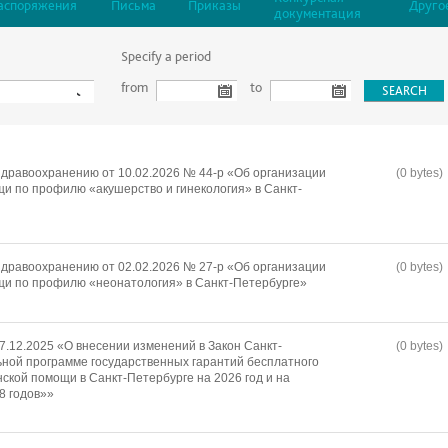
аспоряжения
Письма
Приказы
Друго
документация
Specify a period
from
to
дравоохранению от 10.02.2026 № 44-р «Об организации
(0 bytes)
и по профилю «акушерство и гинекология» в Санкт-
дравоохранению от 02.02.2026 № 27-р «Об организации
(0 bytes)
щи по профилю «неонатология» в Санкт-Петербурге»
7.12.2025 «О внесении изменений в Закон Санкт-
(0 bytes)
ной программе государственных гарантий бесплатного
ской помощи в Санкт-Петербурге на 2026 год и на
8 годов»»