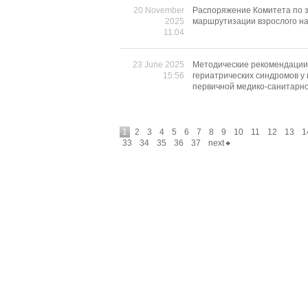
20 November
Распоряжение Комитета по з
2025
маршрутизации взрослого на
11:04
23 June 2025
Методические рекомендации 
15:56
гериатрических синдромов у 
первичной медико-санитарн
1
2
3
4
5
6
7
8
9
10
11
12
13
1
33
34
35
36
37
next