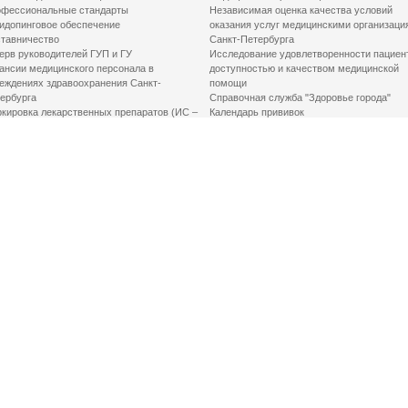
фессиональные стандарты
Независимая оценка качества условий
идопинговое обеспечение
оказания услуг медицинскими организаци
тавничество
Санкт-Петербурга
ерв руководителей ГУП и ГУ
Исследование удовлетворенности пациен
ансии медицинского персонала в
доступностью и качеством медицинской
еждениях здравоохранения Санкт-
помощи
ербурга
Справочная служба "Здоровье города"
кировка лекарственных препаратов (ИС –
Календарь прививок
ЛП)
График закрытия роддомов
грамма «Земский доктор»
Акушерство и гинекология
одская клинико-экспертная комиссия
Здоровье детей
иальный заказ
Донорство крови
шие практики оптимизации в сфере
Государственные услуги
авоохранения
Совет по защите прав пациентов
Мероприятия по улучшению качества жиз
инвалидов
Первая помощь
ВАЖНО ЗНАТЬ
Фонд «Круг добра»
Маршрутизация пациентов в медицинские
организации
Как оформить медсправку для владения
оружием
Доступная среда
Медицинская реабилитация для взрослых
Медицинская реабилитация для детей
Справочная информация
Кабиенты медико-психологического