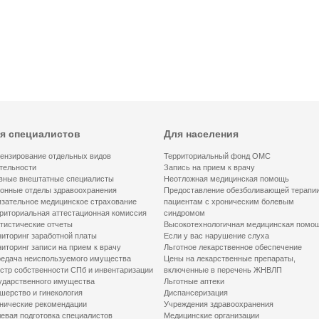
я специалистов
Для населения
ензирование отдельных видов
Территориальный фонд ОМС
тельности
Запись на прием к врачу
вные внештатные специалисты
Неотложная медицинская помощь
онные отделы здравоохранения
Предоставление обезболивающей терапи
зательное медицинское страхование
пациентам с хроническим болевым
риториальная аттестационная комиссия
синдромом
тистические отчеты
Высокотехнологичная медицинская помо
иторинг заработной платы
Если у вас нарушение слуха
иторинг записи на прием к врачу
Льготное лекарственное обеспечение
едача неиспользуемого имущества
Цены на лекарственные препараты,
стр собственности СПб и инвентаризации
включенные в перечень ЖНВЛП
ударственного имущества
Льготные аптеки
шерство и гинекология
Диспансеризация
нические рекомендации
Учреждения здравоохранения
евая подготовка специалистов
Медицинские организации