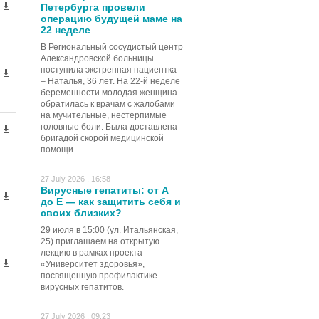
Петербурга провели
операцию будущей маме на
22 неделе
В Региональный сосудистый центр
Александровской больницы
поступила экстренная пациентка
– Наталья, 36 лет. На 22-й неделе
беременности молодая женщина
обратилась к врачам с жалобами
на мучительные, нестерпимые
головные боли. Была доставлена
бригадой скорой медицинской
помощи
27 July 2026 , 16:58
Вирусные гепатиты: от А
до Е — как защитить себя и
своих близких?
29 июля в 15:00 (ул. Итальянская,
25) приглашаем на открытую
лекцию в рамках проекта
«Университет здоровья»,
посвященную профилактике
вирусных гепатитов.
27 July 2026 , 09:23