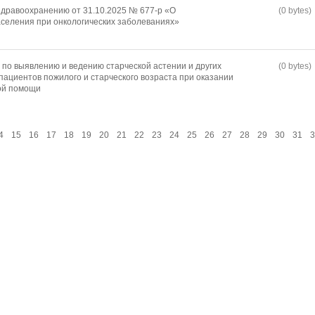
дравоохранению от 31.10.2025 № 677-р «О
(0 bytes)
селения при онкологических заболеваниях»
по выявлению и ведению старческой астении и других
(0 bytes)
пациентов пожилого и старческого возраста при оказании
ой помощи
4
15
16
17
18
19
20
21
22
23
24
25
26
27
28
29
30
31
3