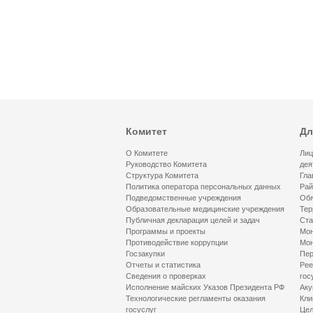
Комитет
Дл
О Комитете
Лиц
Руководство Комитета
дея
Структура Комитета
Гла
Политика оператора персональных данных
Рай
Подведомственные учреждения
Обя
Образовательные медицинские учреждения
Тер
Публичная декларация целей и задач
Ста
Программы и проекты
Мон
Противодействие коррупции
Мон
Госзакупки
Пер
Отчеты и статистика
Рее
Сведения о проверках
гос
Исполнение майских Указов Президента РФ
Аку
Технологические регламенты оказания
Кли
госуслуг
Цел