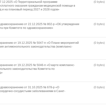
17.12.2025 «О Территориальной программе
(0 bytes)
есплатного оказания гражданам медицинской помощи в
д и на плановый период 2027 и 2028 годов»
дравоохранению от 22.12.2025 № 802-р «Об утверждении
(0 bytes)
та при Комитете по здравоохранению»
хранению от 19.12.2025 № 5047-п «О Плане мероприятий
(0 bytes)
ия антимонопольного законодательства (комплаенс-
хранению от 19.12.2025 № 5046-п «О карте комплаенс-
(0 bytes)
ольного законодательства Комитета по
д»
дравоохранению от 31.10.2025 № 678-р «О
(0 bytes)
сердечно-сосудистыми заболеваниями в Санкт-