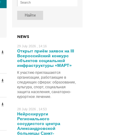
е
NEWS
29 July 2026 , 14:16
Открыт приём заявок на III
Всероссийский конкурс
объектов социальной
инфраструктуры «МАРТ»
К участию приглашаются
организации, работающие в
следующих сферах: образование,
культура, спорт, социальная
защита населения, санаторно-
курортное лечение.
28 July 2026 , 14:53
Нейрохирурги
Регионального
сосудистого центра
Александровской
больницы Санкт-