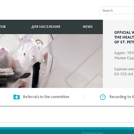
ТОВ
ДЛЯ НАСЕЛЕНИЯ
NEWS
OFFICIAL 
THE HEAL
OF ST. PE
Адрес: 191
Малая Садо
Единая ин
63-555-64
Referrals to the committee
Recording to t
Конкурсная