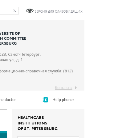
ВЕРСИЯ ДЛЯ СЛАБОВИДЯЩИХ
WEBSITE OF
TH COMMITTEE
TERSBURG
023, Санкт-Петербург,
вая ул., д. 1
формационно-справочная служба: (812)
Контакты
he doctor
Help phones
HEALTHCARE
INSTITUTIONS
OF ST. PETERSBURG