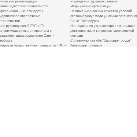
нические рекомендации
Учреждения здравоохранения
евая подготовка специалистов
Медицинские организации
фессиональные стандарты
Независимая оценка качества условий
идопинговое обеспечение
оказания услуг медицинскими организаци
тавничество
Санкт-Петербурга
ерв руководителей ГУП и ГУ
Исследование удовлетворенности пациен
ансии медицинского персонала в
доступностью и качеством медицинской
еждениях здравоохранения Санкт-
помощи
ербурга
Справочная служба "Здоровье города"
кировка лекарственных препаратов (ИС –
Календарь прививок
ЛП)
График закрытия роддомов
грамма «Земский доктор»
Акушерство и гинекология
одская клинико-экспертная комиссия
Здоровье детей
иальный заказ
Донорство крови
шие практики оптимизации в сфере
Государственные услуги
авоохранения
Совет по защите прав пациентов
Мероприятия по улучшению качества жиз
инвалидов
Первая помощь
ВАЖНО ЗНАТЬ
Фонд «Круг добра»
Маршрутизация пациентов в медицинские
организации
Как оформить медсправку для владения
оружием
Доступная среда
Медицинская реабилитация для взрослых
Медицинская реабилитация для детей