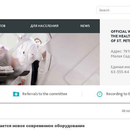
ТОВ
ДЛЯ НАСЕЛЕНИЯ
NEWS
OFFICIAL 
THE HEAL
OF ST. PE
Адрес: 191
Малая Садо
Единая ин
63-555-64
Referrals to the committee
Recording to t
All n
пается новое современное оборудование