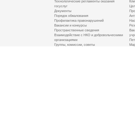
Технологические регламенты оказания
Кли
госуслуг
Цел
Документы
Про
Порядок обжалования
Ант
Профилактика правонарушений
Нас
Вакансии и конкурсы
Рез
Пространственные сведения
Вак
Взаимодействие с НКО и добровольческими
учр
организациями
Пет
Группы, комиссии, советы
Мар
Противодействие терроризму и его идеологии
МД
Контакты
Про
Гор
Соц
Луч
здр