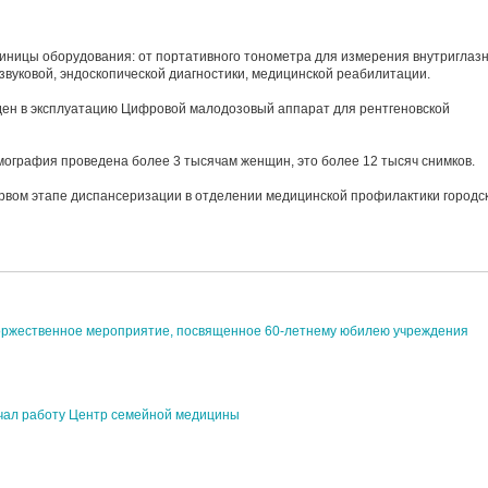
диницы оборудования: от портативного тонометра для измерения внутриглаз
звуковой, эндоскопической диагностики, медицинской реабилитации.
веден в эксплуатацию Цифровой малодозовый аппарат для рентгеновской
ография проведена более 3 тысячам женщин, это более 12 тысяч снимков.
вом этапе диспансеризации в отделении медицинской профилактики городс
торжественное мероприятие, посвященное 60-летнему юбилею учреждения
чал работу Центр семейной медицины