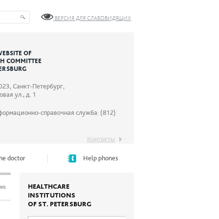
ВЕРСИЯ ДЛЯ СЛАБОВИДЯЩИХ
WEBSITE OF
TH COMMITTEE
TERSBURG
023, Санкт-Петербург,
вая ул., д. 1
формационно-справочная служба: (812)
Контакты
he doctor
Help phones
HEALTHCARE
ews
INSTITUTIONS
OF ST. PETERSBURG