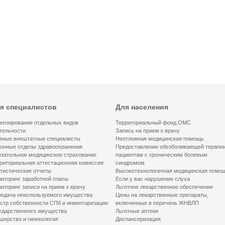
я специалистов
Для населения
ензирование отдельных видов
Территориальный фонд ОМС
тельности
Запись на прием к врачу
вные внештатные специалисты
Неотложная медицинская помощь
онные отделы здравоохранения
Предоставление обезболивающей терапи
зательное медицинское страхование
пациентам с хроническим болевым
риториальная аттестационная комиссия
синдромом
тистические отчеты
Высокотехнологичная медицинская помо
иторинг заработной платы
Если у вас нарушение слуха
иторинг записи на прием к врачу
Льготное лекарственное обеспечение
едача неиспользуемого имущества
Цены на лекарственные препараты,
стр собственности СПб и инвентаризации
включенные в перечень ЖНВЛП
ударственного имущества
Льготные аптеки
шерство и гинекология
Диспансеризация