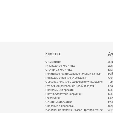
Комитет
Дл
О Комитете
Лиц
Руководство Комитета
дея
Структура Комитета
Гла
Политика оператора персональных данных
Рай
Подведомственные учреждения
Обя
Образовательные медицинские учреждения
Тер
Публичная декларация целей и задач
Ста
Программы и проекты
Мон
Противодействие коррупции
Мон
Госзакупки
Пер
Отчеты и статистика
Рее
Сведения о проверках
гос
Исполнение майских Указов Президента РФ
Аку