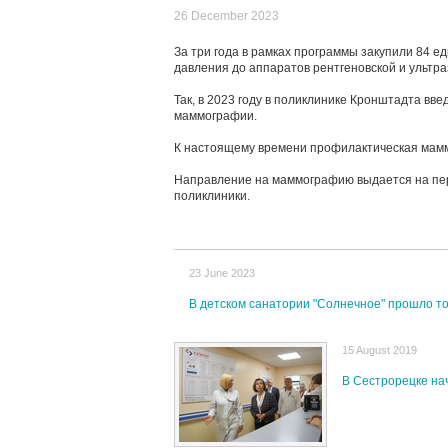
26 December 2023
За три года в рамках программы закупили 84 е
давления до аппаратов рентгеновской и ультра
Так, в 2023 году в поликлинике Кронштадта в
маммографии.
К настоящему времени профилактическая мамм
Направление на маммографию выдается на пер
поликлиники.
23 June 2023
В детском санатории "Солнечное" прошло 
15 August 2019
В Сестрорецке на