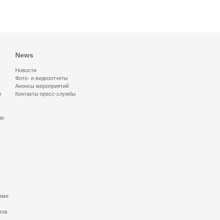
News
Новости
Фото- и видеоотчеты
Анонсы мероприятий
и
Контакты пресс-службы
щь
ями
тов