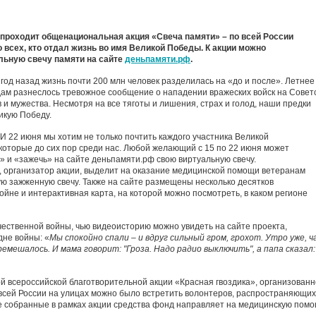
, проходит общенациональная акция «Свеча памяти» – по всей России
о всех, кто отдал жизнь во имя Великой Победы. К акции можно
льную свечу памяти на сайте
деньпамяти.рф
.
1 год назад жизнь почти 200 млн человек разделилась на «до и после». Летнее
одам разнеслось тревожное сообщение о нападении вражеских войск на Совет
 и мужества. Несмотря на все тяготы и лишения, страх и голод, наши предки
икую Победу.
 И 22 июня мы хотим не только почтить каждого участника Великой
которые до сих пор среди нас. Любой желающий с 15 по 22 июня может
» и «зажечь» на сайте деньпамяти.рф свою виртуальную свечу.
 организатор акции, выделит на оказание медицинской помощи ветеранам
ую зажженную свечу. Также на сайте размещены несколько десятков
йне и интерактивная карта, на которой можно посмотреть, в каком регионе
ественной войны, чью видеоисторию можно увидеть на сайте проекта,
не войны: «
Мы спокойно спали – и вдруг сильный гром, грохот. Утро уже, ч
ремешалось. И мама говорит: "Гроза. Надо радио выключить", а папа сказал:
 всероссийской благотворительной акции «Красная гвоздика», организован
всей России на улицах можно было встретить волонтеров, распространяющих
се собранные в рамках акции средства фонд направляет на медицинскую пом