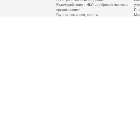
Взаимодействие с НКО и добровольческими
учр
организациями
Пет
Группы, комиссии, советы
Мар
Противодействие терроризму и его идеологии
МД
Контакты
Про
Гор
Соц
Луч
здр