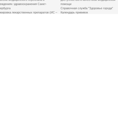
еждениях здравоохранения Санкт-
помощи
ербурга
Справочная служба "Здоровье города"
кировка лекарственных препаратов (ИС –
Календарь прививок
ЛП)
График закрытия роддомов
грамма «Земский доктор»
Акушерство и гинекология
одская клинико-экспертная комиссия
Здоровье детей
иальный заказ
Донорство крови
шие практики оптимизации в сфере
Государственные услуги
авоохранения
Совет по защите прав пациентов
Мероприятия по улучшению качества жиз
инвалидов
Первая помощь
ВАЖНО ЗНАТЬ
Фонд «Круг добра»
Маршрутизация пациентов в медицинские
организации
Как оформить медсправку для владения
оружием
Доступная среда
Медицинская реабилитация для взрослых
Медицинская реабилитация для детей
Справочная информация
Кабиенты медико-психологического
консультирования
Электронная медицинская книжка
Центры амбулаторной онкологической
помощи (ЦАОП)
COVID-19