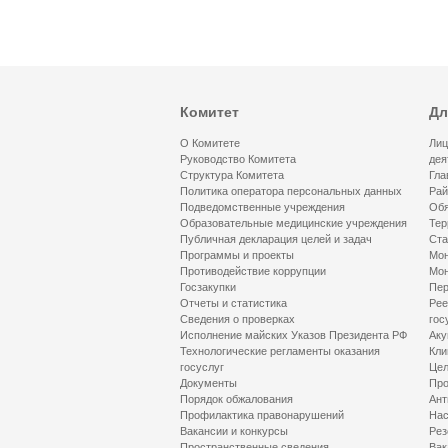
Комитет
Дл
О Комитете
Лиц
Руководство Комитета
дея
Структура Комитета
Гла
Политика оператора персональных данных
Рай
Подведомственные учреждения
Обя
Образовательные медицинские учреждения
Тер
Публичная декларация целей и задач
Ста
Программы и проекты
Мон
Противодействие коррупции
Мон
Госзакупки
Пер
Отчеты и статистика
Рее
Сведения о проверках
гос
Исполнение майских Указов Президента РФ
Аку
Технологические регламенты оказания
Кли
госуслуг
Цел
Документы
Про
Порядок обжалования
Ант
Профилактика правонарушений
Нас
Вакансии и конкурсы
Рез
Пространственные сведения
Вак