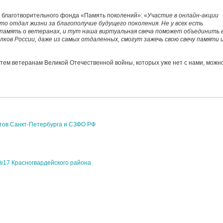
 благотворительного фонда «Память поколений»: «
Участие в онлайн-акции
кто отдал жизни за благополучие будущего поколения. Не у всех есть
в память о ветеранах, и тут наша виртуальная свеча поможет объединить 
олков России, даже из самых отдаленных, смогут зажечь свою свечу памяти 
 тем ветеранам Великой Отечественной войны, которых уже нет с нами, можно
втов Санкт-Петербурга и СЗФО РФ
№17 Красногвардейского района