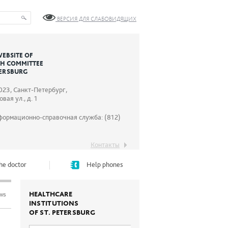
ВЕРСИЯ ДЛЯ СЛАБОВИДЯЩИХ
WEBSITE OF
TH COMMITTEE
TERSBURG
023, Санкт-Петербург,
вая ул., д. 1
формационно-справочная служба: (812)
Контакты
he doctor
Help phones
HEALTHCARE
ews
INSTITUTIONS
OF ST. PETERSBURG