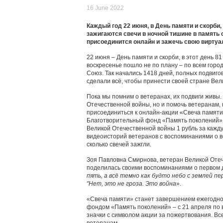
16 June 2022
Каждый год 22 июня, в День памяти и скорби
зажигаются свечи в ночной тишине в память 
присоединится онлайн и зажечь свою виртуа
22 июня – День памяти и скорби, в этот день 8
воскресенье пошло не по плану – по всем гор
Союз. Так начались 1418 дней, полных подвигов
сделали всё, чтобы принести своей стране Вел
Пока мы помним о ветеранах, их подвиги живы.
Отечественной войны, но и помочь ветеранам, 
присоединиться к онлайн-акции «Свеча памяти
Благотворительный фонд «Память поколений»,
Великой Отечественной войны 1 рубль за кажд
видеоисторий ветеранов с воспоминаниями о во
сколько свечей зажгли.
Зоя Павловна Смирнова, ветеран Великой Отеч
поделилась своими воспоминаниями о первом д
пять, а всё темно как будто небо с землей пе
"Нет, это не гроза. Это война
».
«Свеча памяти» станет завершением ежегодной
фондом «Память поколений» – с 21 апреля по 
значки с символом акции за пожертвования. В