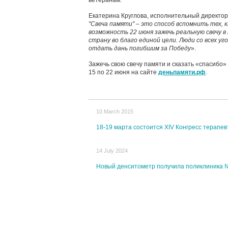
ветеранам.
Екатерина Круглова, исполнительный директор
"Свеча памяти" – это способ вспомнить тех, 
возможность 22 июня зажечь реальную свечу 
страну во благо единой цели. Люди со всех уг
отдать дань погибшим за Победу
».
Зажечь свою свечу памяти и сказать «спасибо»
15 по 22 июня на сайте
деньпамяти.рф
.
10 March 2015
18-19 марта состоится XIV Конгресс терапе
14 July 2024
Новый денситометр получила поликлиника 