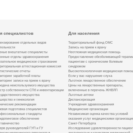
я специалистов
Для населения
ензирование отдельных видов
Территориальный фонд ОМС
тельности
Запись на прием к врачу
вные внештатные специалисты
Неотложная медицинская помощь
онные отделы здравоохранения
Предоставление обезболивающей терапи
зательное медицинское страхование
пациентам с хроническим болевым
риториальная аттестационная комиссия
синдромом
тистические отчеты
Высокотехнологичная медицинская помо
иторинг заработной платы
Если у вас нарушение слуха
иторинг записи на прием к врачу
Льготное лекарственное обеспечение
едача неиспользуемого имущества
Цены на лекарственные препараты,
стр собственности СПб и инвентаризации
включенные в перечень ЖНВЛП
ударственного имущества
Льготные аптеки
шерство и гинекология
Диспансеризация
нические рекомендации
Учреждения здравоохранения
евая подготовка специалистов
Медицинские организации
фессиональные стандарты
Независимая оценка качества условий
идопинговое обеспечение
оказания услуг медицинскими организаци
тавничество
Санкт-Петербурга
ерв руководителей ГУП и ГУ
Исследование удовлетворенности пациен
ансии медицинского персонала в
доступностью и качеством медицинской