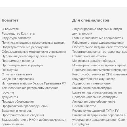
Комитет
Для специалистов
О Комитете
Лицензирование отдельных видов
Руководство Комитета
деятельности
Структура Комитета
Главные внештатные специалисты
Политика оператора персональных данных
Районные отделы здравоохранения
Подведомственные учреждения
Обязательное медицинское страхов
Образовательные медицинские учреждения
Территориальная аттестационная ко
Публичная декларация целей и задач
Статистические отчеты
Программы и проекты
Мониторинг заработной платы
Противодействие коррупции
Мониторинг записи на прием к врачу
Госзакупки
Передача неиспользуемого имущест
Отчеты и статистика
Реестр собственности СПб и инвент
Сведения о проверках
государственного имущества
Исполнение майских Указов Президента РФ
Акушерство и гинекология
Технологические регламенты оказания
Клинические рекомендации
госуслуг
Целевая подготовка специалистов
Документы
Профессиональные стандарты
Порядок обжалования
Антидопинговое обеспечение
Профилактика правонарушений
Наставничество
Вакансии и конкурсы
Резерв руководителей ГУП и ГУ
Пространственные сведения
Вакансии медицинского персонала в
Взаимодействие с НКО и добровольческими
учреждениях здравоохранения Санкт
организациями
Петербурга