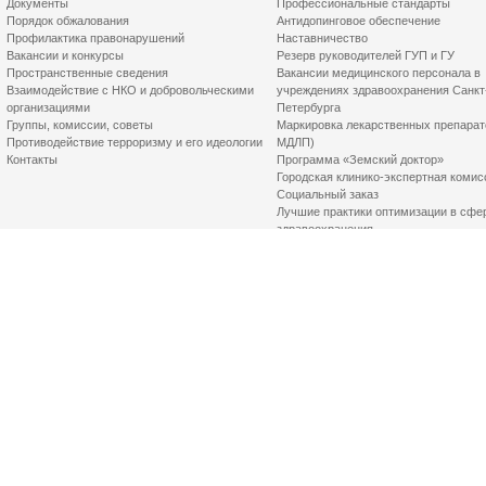
Документы
Профессиональные стандарты
Порядок обжалования
Антидопинговое обеспечение
Профилактика правонарушений
Наставничество
Вакансии и конкурсы
Резерв руководителей ГУП и ГУ
Пространственные сведения
Вакансии медицинского персонала в
Взаимодействие с НКО и добровольческими
учреждениях здравоохранения Санкт
организациями
Петербурга
Группы, комиссии, советы
Маркировка лекарственных препарат
Противодействие терроризму и его идеологии
МДЛП)
Контакты
Программа «Земский доктор»
Городская клинико-экспертная комис
Социальный заказ
Лучшие практики оптимизации в сфе
здравоохранения