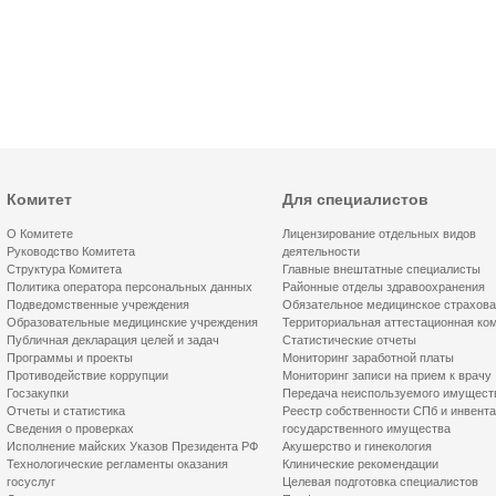
Комитет
Для специалистов
О Комитете
Лицензирование отдельных видов
Руководство Комитета
деятельности
Структура Комитета
Главные внештатные специалисты
Политика оператора персональных данных
Районные отделы здравоохранения
Подведомственные учреждения
Обязательное медицинское страхов
Образовательные медицинские учреждения
Территориальная аттестационная ко
Публичная декларация целей и задач
Статистические отчеты
Программы и проекты
Мониторинг заработной платы
Противодействие коррупции
Мониторинг записи на прием к врачу
Госзакупки
Передача неиспользуемого имущест
Отчеты и статистика
Реестр собственности СПб и инвент
Сведения о проверках
государственного имущества
Исполнение майских Указов Президента РФ
Акушерство и гинекология
Технологические регламенты оказания
Клинические рекомендации
госуслуг
Целевая подготовка специалистов