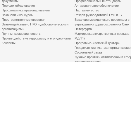
Документы
Профессиональные стандарты
Порядок обжалования
Антидопинговое обеспечение
Профилактика правонарушений
Наставничество
Вакансии и конкурсы
Резерв руководителей ГУП и ГУ
Пространственные сведения
Вакансии медицинского персонала в
Взаимодействие с НКО и добровольческими
учреждениях здравоохранения Санкт
организациями
Петербурга
Группы, комиссии, советы
Маркировка лекарственных препарат
Противодействие терроризму и его идеологии
МДЛП)
Контакты
Программа «Земский доктор»
Городская клинико-экспертная комис
Социальный заказ
Лучшие практики оптимизации в сфе
здравоохранения