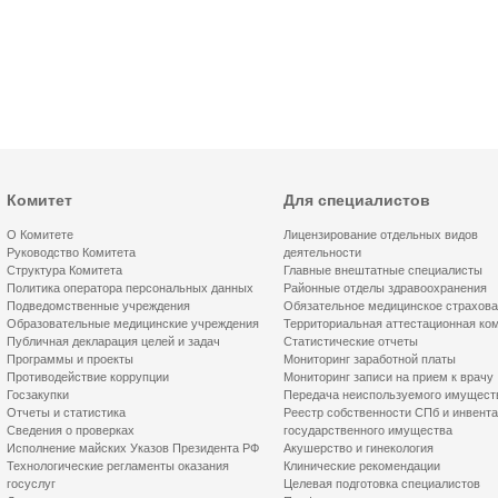
Комитет
Для специалистов
О Комитете
Лицензирование отдельных видов
Руководство Комитета
деятельности
Структура Комитета
Главные внештатные специалисты
Политика оператора персональных данных
Районные отделы здравоохранения
Подведомственные учреждения
Обязательное медицинское страхов
Образовательные медицинские учреждения
Территориальная аттестационная ко
Публичная декларация целей и задач
Статистические отчеты
Программы и проекты
Мониторинг заработной платы
Противодействие коррупции
Мониторинг записи на прием к врачу
Госзакупки
Передача неиспользуемого имущест
Отчеты и статистика
Реестр собственности СПб и инвент
Сведения о проверках
государственного имущества
Исполнение майских Указов Президента РФ
Акушерство и гинекология
Технологические регламенты оказания
Клинические рекомендации
госуслуг
Целевая подготовка специалистов