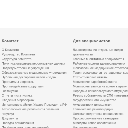
Комитет
Для специалистов
О Комитете
Лицензирование отдельных видов
Руководство Комитета
деятельности
Структура Комитета
Главные внештатные специалисты
Политика оператора персональных данных
Районные отделы здравоохранения
Подведомственные учреждения
Обязательное медицинское страхов
Образовательные медицинские учреждения
Территориальная аттестационная ко
Публичная декларация целей и задач
Статистические отчеты
Программы и проекты
Мониторинг заработной платы
Противодействие коррупции
Мониторинг записи на прием к врачу
Госзакупки
Передача неиспользуемого имущест
Отчеты и статистика
Реестр собственности СПб и инвент
Сведения о проверках
государственного имущества
Исполнение майских Указов Президента РФ
Акушерство и гинекология
Технологические регламенты оказания
Клинические рекомендации
госуслуг
Целевая подготовка специалистов
Документы
Профессиональные стандарты
Порядок обжалования
Антидопинговое обеспечение
Профилактика правонарушений
Наставничество