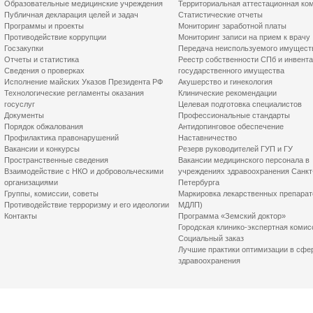
Образовательные медицинские учреждения
Территориальная аттестационная ко
Публичная декларация целей и задач
Статистические отчеты
Программы и проекты
Мониторинг заработной платы
Противодействие коррупции
Мониторинг записи на прием к врачу
Госзакупки
Передача неиспользуемого имущест
Отчеты и статистика
Реестр собственности СПб и инвент
Сведения о проверках
государственного имущества
Исполнение майских Указов Президента РФ
Акушерство и гинекология
Технологические регламенты оказания
Клинические рекомендации
госуслуг
Целевая подготовка специалистов
Документы
Профессиональные стандарты
Порядок обжалования
Антидопинговое обеспечение
Профилактика правонарушений
Наставничество
Вакансии и конкурсы
Резерв руководителей ГУП и ГУ
Пространственные сведения
Вакансии медицинского персонала в
Взаимодействие с НКО и добровольческими
учреждениях здравоохранения Санкт
организациями
Петербурга
Группы, комиссии, советы
Маркировка лекарственных препарат
Противодействие терроризму и его идеологии
МДЛП)
Контакты
Программа «Земский доктор»
Городская клинико-экспертная комис
Социальный заказ
Лучшие практики оптимизации в сфе
здравоохранения