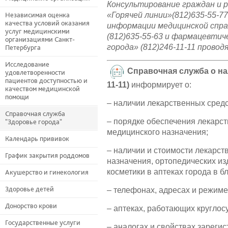
Консультирование граждан и 
«Горячей линии»(812)635-55-7
Независимая оценка
качества условий оказания
информации медицинской спра
услуг медицинскими
(812)635-55-63 и фармацевтич
организациями Санкт-
города» (812)246-11-11 прово
Петербурга
Исследование
Справочная служба о нал
удовлетворенности
пациентов доступностью и
11-11)
информирует о:
качеством медицинской
помощи
– наличии лекарственных средст
Справочная служба
– порядке обеспечения лекарс
"Здоровье города"
медицинского назначения;
Календарь прививок
– наличии и стоимости лекарст
График закрытия роддомов
назначения, ортопедических из
косметики в аптеках города в 
Акушерство и гинекология
Здоровье детей
– телефонах, адресах и режиме
Донорство крови
– аптеках, работающих круглос
Государственные услуги
– аналогах и свойствах зареги