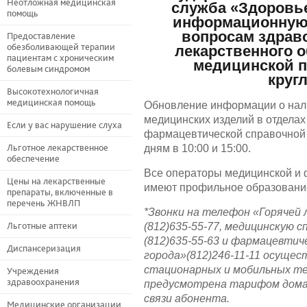
Неотложная медицинская
служба «Здоровье
помощь
информационную 
вопросам здраво
Предоставление
обезболивающей терапии
лекарственного о
пациентам с хроническим
медицинской 
болевым синдромом
круг
Высокотехнологичная
медицинская помощь
Обновление информации о нал
медицинских изделий в отделах
Если у вас нарушение слуха
фармацевтической справочной 
Льготное лекарственное
дням в 10:00 и 15:00.
обеспечение
Все операторы медицинской и
Цены на лекарственные
имеют профильное образовани
препараты, включенные в
перечень ЖНВЛП
*Звонки на телефон «Горячей
Льготные аптеки
(812)635-55-77, медицинскую 
(812)635-55-63 и фармацевтич
Диспансеризация
города»(812)246-11-11 осуще
стационарных и мобильных те
Учреждения
здравоохранения
предусмотрена тарифом дом
связи абонента.
Медицинские организации