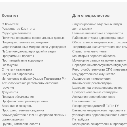
Комитет
Для специалистов
О Комитете
Лицензирование отдельных видов
Руководство Комитета
деятельности
Структура Комитета
Главные внештатные специалисты
Политика оператора персональных данных
Районные отделы здравоохранения
Подведомственные учреждения
Обязательное медицинское страхов
Образовательные медицинские учреждения
Территориальная аттестационная ко
Публичная декларация целей и задач
Статистические отчеты
Программы и проекты
Мониторинг заработной платы
Противодействие коррупции
Мониторинг записи на прием к врачу
Госзакупки
Передача неиспользуемого имущест
Отчеты и статистика
Реестр собственности СПб и инвент
Сведения о проверках
государственного имущества
Исполнение майских Указов Президента РФ
Акушерство и гинекология
Технологические регламенты оказания
Клинические рекомендации
госуслуг
Целевая подготовка специалистов
Документы
Профессиональные стандарты
Порядок обжалования
Антидопинговое обеспечение
Профилактика правонарушений
Наставничество
Вакансии и конкурсы
Резерв руководителей ГУП и ГУ
Пространственные сведения
Вакансии медицинского персонала в
Взаимодействие с НКО и добровольческими
учреждениях здравоохранения Санкт
организациями
Петербурга
Группы, комиссии, советы
Маркировка лекарственных препарат