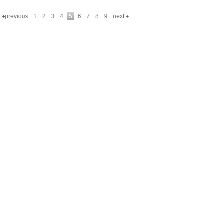
previous
1
2
3
4
5
6
7
8
9
next