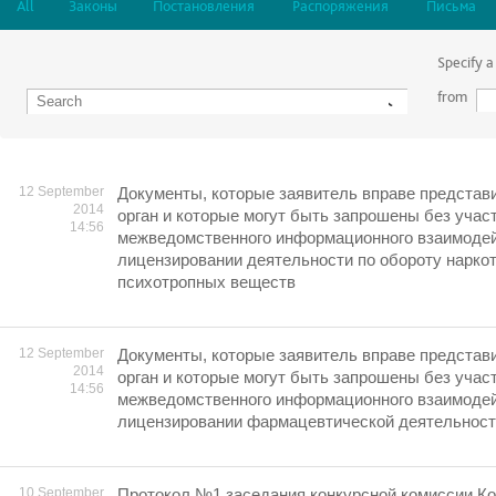
All
Законы
Постановления
Распоряжения
Письма
Specify a
from
12 September
Документы, которые заявитель вправе представ
2014
орган и которые могут быть запрошены без учас
14:56
межведомственного информационного взаимодей
лицензировании деятельности по обороту наркот
психотропных веществ
12 September
Документы, которые заявитель вправе представ
2014
орган и которые могут быть запрошены без учас
14:56
межведомственного информационного взаимодей
лицензировании фармацевтической деятельнос
10 September
Протокол №1 заседания конкурсной комиссии Ко