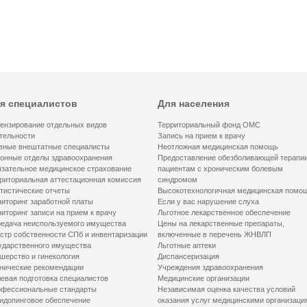
я специалистов
Для населения
ензирование отдельных видов
Территориальный фонд ОМС
тельности
Запись на прием к врачу
вные внештатные специалисты
Неотложная медицинская помощь
онные отделы здравоохранения
Предоставление обезболивающей терапи
зательное медицинское страхование
пациентам с хроническим болевым
риториальная аттестационная комиссия
синдромом
тистические отчеты
Высокотехнологичная медицинская помо
иторинг заработной платы
Если у вас нарушение слуха
иторинг записи на прием к врачу
Льготное лекарственное обеспечение
едача неиспользуемого имущества
Цены на лекарственные препараты,
стр собственности СПб и инвентаризации
включенные в перечень ЖНВЛП
ударственного имущества
Льготные аптеки
шерство и гинекология
Диспансеризация
нические рекомендации
Учреждения здравоохранения
евая подготовка специалистов
Медицинские организации
фессиональные стандарты
Независимая оценка качества условий
идопинговое обеспечение
оказания услуг медицинскими организаци