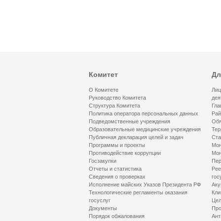
Комитет
Дл
О Комитете
Лиц
Руководство Комитета
дея
Структура Комитета
Гла
Политика оператора персональных данных
Рай
Подведомственные учреждения
Обя
Образовательные медицинские учреждения
Тер
Публичная декларация целей и задач
Ста
Программы и проекты
Мон
Противодействие коррупции
Мон
Госзакупки
Пер
Отчеты и статистика
Рее
Сведения о проверках
гос
Исполнение майских Указов Президента РФ
Аку
Технологические регламенты оказания
Кли
госуслуг
Цел
Документы
Про
Порядок обжалования
Ант