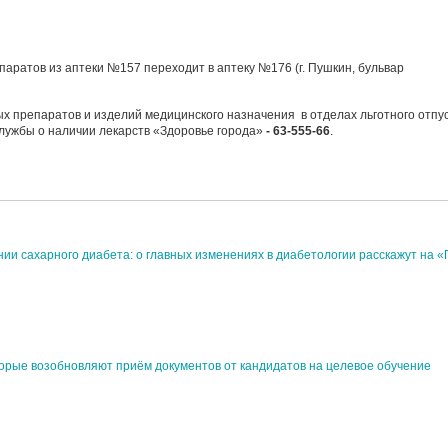
аратов из аптеки №157 переходит в аптеку №176 (г. Пушкин, бульвар
 препаратов и изделий медицинского назначения в отделах льготного отпу
лужбы о наличии лекарств «Здоровье города»
- 63-555-66
.
ении сахарного диабета: о главных изменениях в диабетологии расскажут на 
орые возобновляют приём документов от кандидатов на целевое обучение