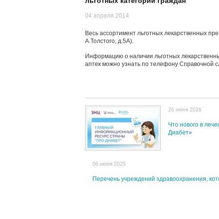
льготных категорий граждан
04 апреля 2014
Весь ассортимент льготных лекарственных преп
А.Толстого, д.5А).
Информацию о наличии льготных лекарственных
аптек можно узнать по телефону Справочной с
26 июня 2026
Что нового в леч
Диабет»
06 июня 2023
Перечень учреждений здравоохранения, кот