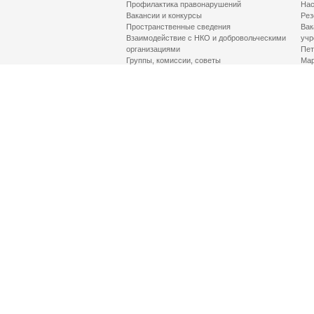
Профилактика правонарушений
Нас
Вакансии и конкурсы
Рез
Пространственные сведения
Вак
Взаимодействие с НКО и добровольческими
учр
организациями
Пет
Группы, комиссии, советы
Мар
Противодействие терроризму и его идеологии
МД
Контакты
Про
Гор
Соц
Луч
здр