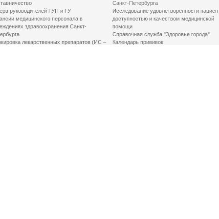
тавничество
Санкт-Петербурга
ерв руководителей ГУП и ГУ
Исследование удовлетворенности пациен
ансии медицинского персонала в
доступностью и качеством медицинской
еждениях здравоохранения Санкт-
помощи
ербурга
Справочная служба "Здоровье города"
кировка лекарственных препаратов (ИС –
Календарь прививок
ЛП)
График закрытия роддомов
грамма «Земский доктор»
Акушерство и гинекология
одская клинико-экспертная комиссия
Здоровье детей
иальный заказ
Донорство крови
шие практики оптимизации в сфере
Государственные услуги
авоохранения
Совет по защите прав пациентов
Мероприятия по улучшению качества жиз
инвалидов
Первая помощь
ВАЖНО ЗНАТЬ
Фонд «Круг добра»
Маршрутизация пациентов в медицинские
организации
Как оформить медсправку для владения
оружием
Доступная среда
Медицинская реабилитация для взрослых
Медицинская реабилитация для детей
Справочная информация
Кабиенты медико-психологического
консультирования
Электронная медицинская книжка