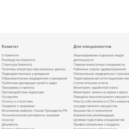
Комитет
Для специалистов
О Комитете
Лицензирование отдельных видов
Руководство Комитета
деятельности
Структура Комитета
Главные внештатные специалисты
Политика оператора персональных данных
Районные отделы здравоохранения
Подведомственные учреждения
Обязательное медицинское страхов
Образовательные медицинские учреждения
Территориальная аттестационная ко
Публичная декларация целей и задач
Статистические отчеты
Программы и проекты
Мониторинг заработной платы
Противодействие коррупции
Мониторинг записи на прием к врачу
Госзакупки
Передача неиспользуемого имущест
Отчеты и статистика
Реестр собственности СПб и инвент
Сведения о проверках
государственного имущества
Исполнение майских Указов Президента РФ
Акушерство и гинекология
Технологические регламенты оказания
Клинические рекомендации
госуслуг
Целевая подготовка специалистов
Документы
Профессиональные стандарты