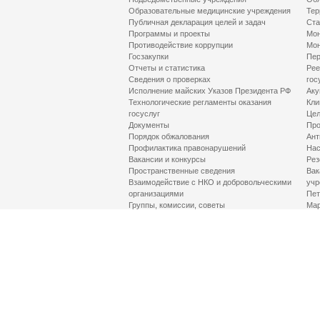
Образовательные медицинские учреждения
Тер
Публичная декларация целей и задач
Ста
Программы и проекты
Мон
Противодействие коррупции
Мон
Госзакупки
Пер
Отчеты и статистика
Рее
Сведения о проверках
гос
Исполнение майских Указов Президента РФ
Аку
Технологические регламенты оказания
Кли
госуслуг
Цел
Документы
Про
Порядок обжалования
Ант
Профилактика правонарушений
Нас
Вакансии и конкурсы
Рез
Пространственные сведения
Вак
Взаимодействие с НКО и добровольческими
учр
организациями
Пет
Группы, комиссии, советы
Мар
Противодействие терроризму и его идеологии
МД
Контакты
Про
Гор
Соц
Луч
здр