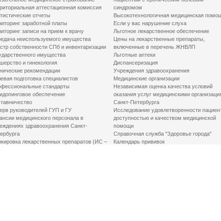
риториальная аттестационная комиссия
синдромом
тистические отчеты
Высокотехнологичная медицинская помо
иторинг заработной платы
Если у вас нарушение слуха
иторинг записи на прием к врачу
Льготное лекарственное обеспечение
едача неиспользуемого имущества
Цены на лекарственные препараты,
стр собственности СПб и инвентаризации
включенные в перечень ЖНВЛП
ударственного имущества
Льготные аптеки
шерство и гинекология
Диспансеризация
нические рекомендации
Учреждения здравоохранения
евая подготовка специалистов
Медицинские организации
фессиональные стандарты
Независимая оценка качества условий
идопинговое обеспечение
оказания услуг медицинскими организаци
тавничество
Санкт-Петербурга
ерв руководителей ГУП и ГУ
Исследование удовлетворенности пациен
ансии медицинского персонала в
доступностью и качеством медицинской
еждениях здравоохранения Санкт-
помощи
ербурга
Справочная служба "Здоровье города"
кировка лекарственных препаратов (ИС –
Календарь прививок
ЛП)
График закрытия роддомов
грамма «Земский доктор»
Акушерство и гинекология
одская клинико-экспертная комиссия
Здоровье детей
иальный заказ
Донорство крови
шие практики оптимизации в сфере
Государственные услуги
авоохранения
Совет по защите прав пациентов
Мероприятия по улучшению качества жиз
инвалидов
Первая помощь
ВАЖНО ЗНАТЬ