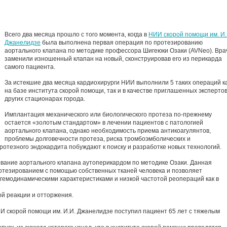
Всего два месяца прошло с того момента, когда в
НИИ скорой помощи им. И.
Джанелидзе
была выполнена первая операция по протезированию
аортального клапана по методике профессора Шигеюки Озаки (AVNeo). Вра
заменили изношенный клапан на новый, сконструировав его из перикарда
самого пациента.
За истекшие два месяца кардиохирурги НИИ выполнили 5 таких операций к
на базе института скорой помощи, так и в качестве приглашенных экспертов
других стационарах города.
Имплантация механического или биологического протеза по-прежнему
остается «золотым стандартом» в лечении пациентов с патологией
аортального клапана, однако необходимость приема антикоагулянтов,
проблемы долговечности протеза, риска тромбоэмболических и
ротезного эндокардита побуждают к поиску и разработке новых технологий.
ование аортального клапана аутоперикардом по методике Озаки. Данная
тезированием с помощью собственных тканей человека и позволяет
емодинамическими характеристиками и низкой частотой реопераций как в
й реакции и отторжения.
ИИ скорой помощи им. И.И. Джанелидзе поступил пациент 65 лет с тяжелым