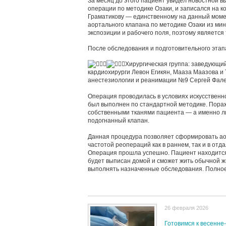
За месяц до этого пациент увидел новостной вы
операции по методике Озаки, и записался на к
Граматикову — единственному на данный моме
аортального клапана по методике Озаки из ми
экспозиции и рабочего поля, поэтому является
После обследования и подготовительного этап
Хирургическая группа: заведующий
кардиохирурги Левон Егикян, Мааза Маазова и
анестезиологии и реанимации №9 Сергей Фале
Операция проводилась в условиях искусственн
был выполнен по стандартной методике. Пораж
собственными тканями пациента — а именно л
подогнанный клапан.
Данная процедура позволяет сформировать ао
частотой реопераций как в раннем, так и в отд
Операция прошла успешно. Пациент находится
будет выписан домой и сможет жить обычной ж
выполнять назначенные обследования. Полное 
26 февраля 2026
Готовимся к весенне