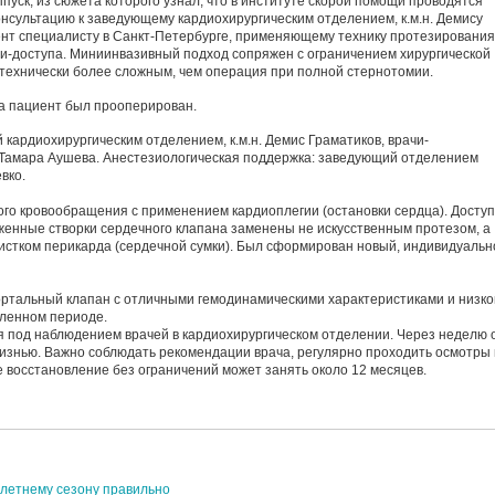
пуск, из сюжета которого узнал, что в институте скорой помощи проводятся
онсультацию к заведующему кардиохирургическим отделением, к.м.н. Демису
нт специалисту в Санкт-Петербурге, применяющему технику протезирования
ни-доступа. Миниинвазивный подход сопряжен с ограничением хирургической
 технически более сложным, чем операция при полной стернотомии.
а пациент был прооперирован.
 кардиохирургическим отделением, к.м.н. Демис Граматиков, врачи-
 Тамара Аушева. Анестезиологическая поддержка: заведующий отделением
вко.
ого кровообращения с применением кардиоплегии (остановки сердца). Доступ
енные створки сердечного клапана заменены не искусственным протезом, а
истком перикарда (сердечной сумки). Был сформирован новый, индивидуальн
ртальный клапан с отличными гемодинамическими характеристиками и низко
аленном периоде.
 под наблюдением врачей в кардиохирургическом отделении. Через неделю 
изнью. Важно соблюдать рекомендации врача, регулярно проходить осмотры 
восстановление без ограничений может занять около 12 месяцев.
-летнему сезону правильно