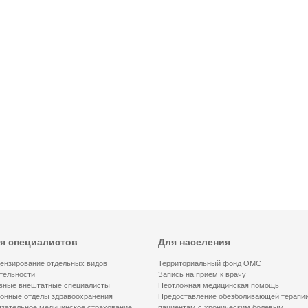
я специалистов
Для населения
ензирование отдельных видов
Территориальный фонд ОМС
тельности
Запись на прием к врачу
вные внештатные специалисты
Неотложная медицинская помощь
онные отделы здравоохранения
Предоставление обезболивающей терапи
зательное медицинское страхование
пациентам с хроническим болевым