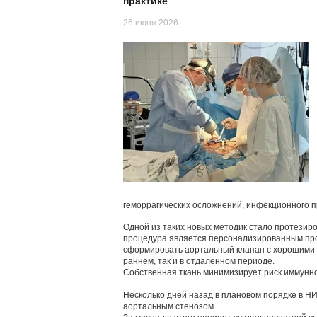
практике
26 июня 2026
геморрагических осложнений, инфекционного п
Одной из таких новых методик стало протезир
процедура является персонализированным про
сформировать аортальный клапан с хорошими г
раннем, так и в отдаленном периоде.
Собственная ткань минимизирует риск иммунно
Несколько дней назад в плановом порядке в Н
аортальным стенозом.