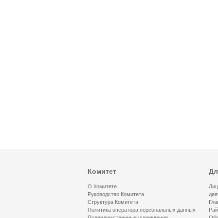
Комитет
Дл
О Комитете
Лиц
Руководство Комитета
дея
Структура Комитета
Гла
Политика оператора персональных данных
Рай
Подведомственные учреждения
Обя