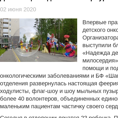
02 июня 2020
Впервые пра
детского онк
Организатор
выступили б
«Надежда де
милосердия»)
помощи и по
онкологическими заболеваниями и БФ «Шаг
отделения развернулась настоящая феерия
ходулисты, флаг-шоу и шоу мыльных пузыр
более 40 волонтеров, объединенных едино
маленьким пациентам частичку своего серд
Сегодня в отделении лечатся 23 ребенка. 