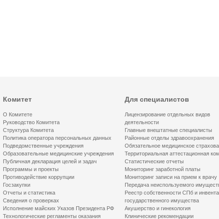
Комитет
Для специалистов
О Комитете
Лицензирование отдельных видов
Руководство Комитета
деятельности
Структура Комитета
Главные внештатные специалисты
Политика оператора персональных данных
Районные отделы здравоохранения
Подведомственные учреждения
Обязательное медицинское страхов
Образовательные медицинские учреждения
Территориальная аттестационная ко
Публичная декларация целей и задач
Статистические отчеты
Программы и проекты
Мониторинг заработной платы
Противодействие коррупции
Мониторинг записи на прием к врачу
Госзакупки
Передача неиспользуемого имущест
Отчеты и статистика
Реестр собственности СПб и инвент
Сведения о проверках
государственного имущества
Исполнение майских Указов Президента РФ
Акушерство и гинекология
Технологические регламенты оказания
Клинические рекомендации