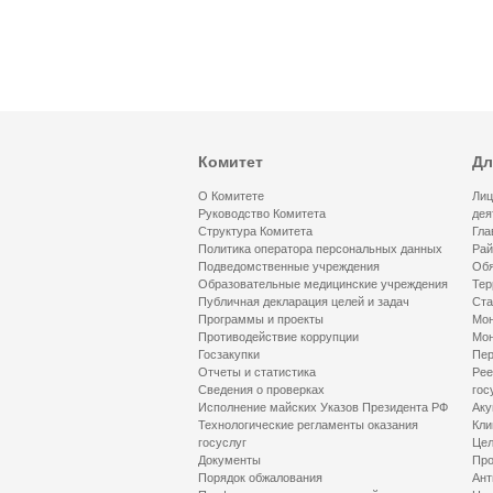
Комитет
Дл
О Комитете
Лиц
Руководство Комитета
дея
Структура Комитета
Гла
Политика оператора персональных данных
Рай
Подведомственные учреждения
Обя
Образовательные медицинские учреждения
Тер
Публичная декларация целей и задач
Ста
Программы и проекты
Мон
Противодействие коррупции
Мон
Госзакупки
Пер
Отчеты и статистика
Рее
Сведения о проверках
гос
Исполнение майских Указов Президента РФ
Аку
Технологические регламенты оказания
Кли
госуслуг
Цел
Документы
Про
Порядок обжалования
Ант