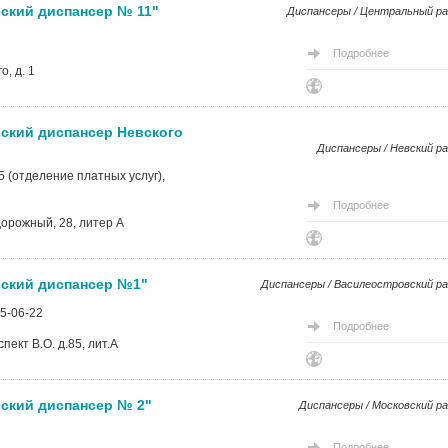
ский диспансер № 11"
Диспансеры / Центральный р
Подробнее
о, д. 1
ский диспансер Невского
Диспансеры / Невский р
15 (отделение платных услуг),
Подробнее
дорожный, 28, литер А
еский диспансер №1"
Диспансеры / Василеостровский р
35-06-22
Подробнее
ект В.О. д.85, лит.А
ский диспансер № 2"
Диспансеры / Московский р
Подробнее