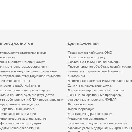
я специалистов
Для населения
ензирование отдельных видов
Территориальный фонд ОМС
тельности
Запись на прием к врачу
вные внештатные специалисты
Неотложная медицинская помощь
онные отделы здравоохранения
Предоставление обезболивающей терапи
зательное медицинское страхование
пациентам с хроническим болевым
риториальная аттестационная комиссия
синдромом
тистические отчеты
Высокотехнологичная медицинская помо
иторинг заработной платы
Если у вас нарушение слуха
иторинг записи на прием к врачу
Льготное лекарственное обеспечение
едача неиспользуемого имущества
Цены на лекарственные препараты,
стр собственности СПб и инвентаризации
включенные в перечень ЖНВЛП
ударственного имущества
Льготные аптеки
шерство и гинекология
Диспансеризация
нические рекомендации
Учреждения здравоохранения
евая подготовка специалистов
Медицинские организации
фессиональные стандарты
Независимая оценка качества условий
идопинговое обеспечение
оказания услуг медицинскими организаци