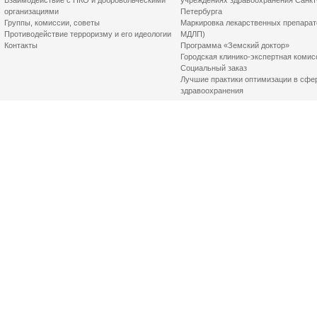
Взаимодействие с НКО и добровольческими
учреждениях здравоохранения Санкт
организациями
Петербурга
Группы, комиссии, советы
Маркировка лекарственных препарат
Противодействие терроризму и его идеологии
МДЛП)
Контакты
Программа «Земский доктор»
Городская клинико-экспертная комис
Социальный заказ
Лучшие практики оптимизации в сфе
здравоохранения