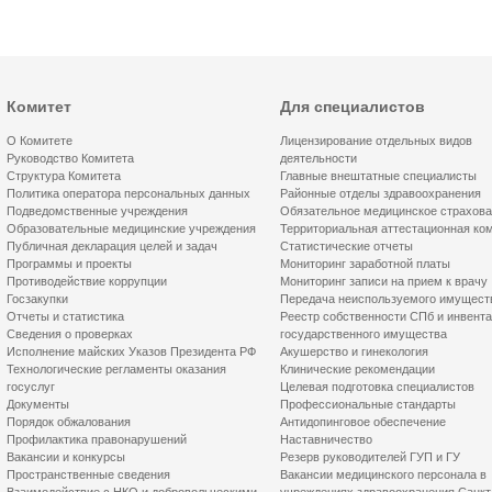
Комитет
Для специалистов
О Комитете
Лицензирование отдельных видов
Руководство Комитета
деятельности
Структура Комитета
Главные внештатные специалисты
Политика оператора персональных данных
Районные отделы здравоохранения
Подведомственные учреждения
Обязательное медицинское страхов
Образовательные медицинские учреждения
Территориальная аттестационная ко
Публичная декларация целей и задач
Статистические отчеты
Программы и проекты
Мониторинг заработной платы
Противодействие коррупции
Мониторинг записи на прием к врачу
Госзакупки
Передача неиспользуемого имущест
Отчеты и статистика
Реестр собственности СПб и инвент
Сведения о проверках
государственного имущества
Исполнение майских Указов Президента РФ
Акушерство и гинекология
Технологические регламенты оказания
Клинические рекомендации
госуслуг
Целевая подготовка специалистов
Документы
Профессиональные стандарты
Порядок обжалования
Антидопинговое обеспечение
Профилактика правонарушений
Наставничество
Вакансии и конкурсы
Резерв руководителей ГУП и ГУ
Пространственные сведения
Вакансии медицинского персонала в