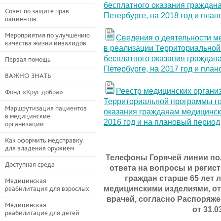
бесплатного оказания граждан
Совет по защите прав
Петербурге, на 2018 год и пла
пациентов
Мероприятия по улучшению
Сведения о деятельности м
качества жизни инвалидов
в реализации Территориальной
бесплатного оказания граждан
Первая помощь
Петербурге, на 2017 год и пла
ВАЖНО ЗНАТЬ
Реестр медицинских органи
Фонд «Круг добра»
Территориальной программы го
Маршрутизация пациентов
оказания гражданам медицинск
в медицинские
2016 год и на плановый период
организации
Как оформить медсправку
для владения оружием
Телефоны Горячей линии пол
Доступная среда
ответа на вопросы и регис
граждан старше 65 лет
Медицинская
медицинскими изделиями, о
реабилитация для взрослых
врачей, согласно
Распоряже
Медицинская
от 31.0
реабилитация для детей