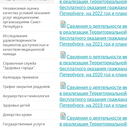
в реализации Территориальной
бесплатного оказания граждан
Независимая оценка
качества условий оказания
Петербурге, на 2022 год и пла
услуг медицинскими
организациями Санкт-
Сведения о деятельности м
Петербурга
в реализации Территориальной
Исследование
бесплатного оказания граждан
удовлетворенности
Петербурге, на 2021 год и пла
пациентов доступностью и
качеством медицинской
помощи
Сведения о деятельности м
в реализации Территориальной
Справочная служба
"Здоровье города"
бесплатного оказания граждан
Петербурге, на 2020 год и пла
Календарь прививок
График закрытия роддомов
Сведения о деятельности м
в реализации Территориальной
Акушерство и гинекология
бесплатного оказания граждан
Петербурге, на 2019 год и пла
Здоровье детей
Донорство крови
Сведения о деятельности м
в реализации Территориальной
Государственные услуги