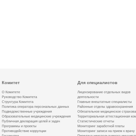
Комитет
Для специалистов
О Комитете
Лицензирование отдельных видов
Руководство Комитета
деятельности
Структура Комитета
Главные внештатные специалисты
Политика оператора персональных данных
Районные отделы здравоохранения
Подведомственные учреждения
Обязательное медицинское страхов
Образовательные медицинские учреждения
Территориальная аттестационная ко
Публичная декларация целей и задач
Статистические отчеты
Программы и проекты
Мониторинг заработной платы
Противодействие коррупции
Мониторинг записи на прием к врачу
Госзакупки
Передача неиспользуемого имущест