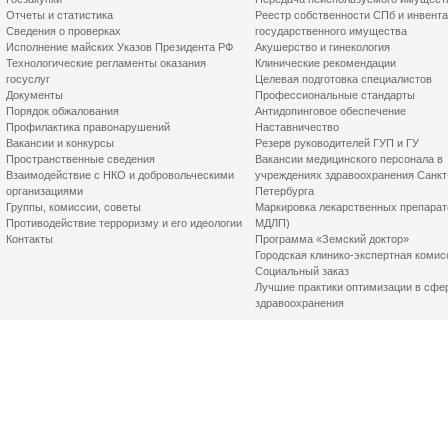
Отчеты и статистика
Реестр собственности СПб и инвент
Сведения о проверках
государственного имущества
Исполнение майских Указов Президента РФ
Акушерство и гинекология
Технологические регламенты оказания
Клинические рекомендации
госуслуг
Целевая подготовка специалистов
Документы
Профессиональные стандарты
Порядок обжалования
Антидопинговое обеспечение
Профилактика правонарушений
Наставничество
Вакансии и конкурсы
Резерв руководителей ГУП и ГУ
Пространственные сведения
Вакансии медицинского персонала в
Взаимодействие с НКО и добровольческими
учреждениях здравоохранения Санкт
организациями
Петербурга
Группы, комиссии, советы
Маркировка лекарственных препарат
Противодействие терроризму и его идеологии
МДЛП)
Контакты
Программа «Земский доктор»
Городская клинико-экспертная комис
Социальный заказ
Лучшие практики оптимизации в сфе
здравоохранения