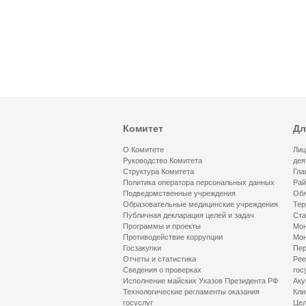
Комитет
Дл
О Комитете
Лиц
Руководство Комитета
дея
Структура Комитета
Гла
Политика оператора персональных данных
Рай
Подведомственные учреждения
Обя
Образовательные медицинские учреждения
Тер
Публичная декларация целей и задач
Ста
Программы и проекты
Мон
Противодействие коррупции
Мон
Госзакупки
Пер
Отчеты и статистика
Рее
Сведения о проверках
гос
Исполнение майских Указов Президента РФ
Аку
Технологические регламенты оказания
Кли
госуслуг
Цел