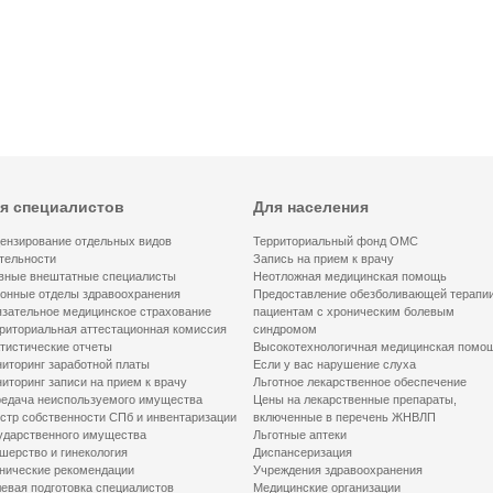
я специалистов
Для населения
ензирование отдельных видов
Территориальный фонд ОМС
тельности
Запись на прием к врачу
вные внештатные специалисты
Неотложная медицинская помощь
онные отделы здравоохранения
Предоставление обезболивающей терапи
зательное медицинское страхование
пациентам с хроническим болевым
риториальная аттестационная комиссия
синдромом
тистические отчеты
Высокотехнологичная медицинская помо
иторинг заработной платы
Если у вас нарушение слуха
иторинг записи на прием к врачу
Льготное лекарственное обеспечение
едача неиспользуемого имущества
Цены на лекарственные препараты,
стр собственности СПб и инвентаризации
включенные в перечень ЖНВЛП
ударственного имущества
Льготные аптеки
шерство и гинекология
Диспансеризация
нические рекомендации
Учреждения здравоохранения
евая подготовка специалистов
Медицинские организации