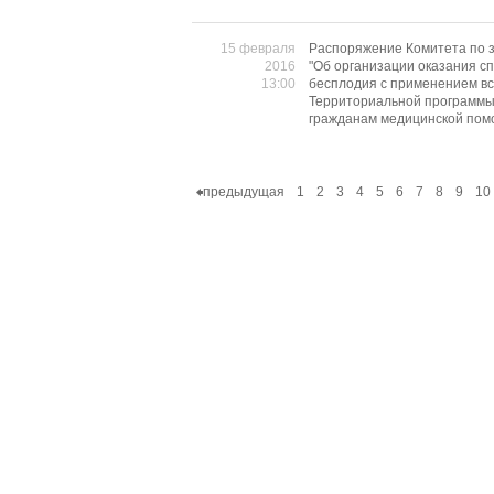
15 февраля
Распоряжение Комитета по з
2016
"Об организации оказания 
13:00
бесплодия с применением вс
Территориальной программы 
гражданам медицинской помо
предыдущая
1
2
3
4
5
6
7
8
9
10