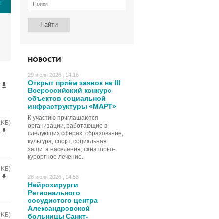
е
НОВОСТИ
29 июля 2026 , 14:16
Открыт приём заявок на III
Всероссийский конкурс
объектов социальной
инфраструктуры «МАРТ»
К участию приглашаются
0 KБ)
организации, работающие в
следующих сферах: образование,
культура, спорт, социальная
защита населения, санаторно-
курортное лечение.
1 KБ)
28 июля 2026 , 14:53
Нейрохирурги
Регионального
сосудистого центра
Александровской
2 KБ)
больницы Санкт-