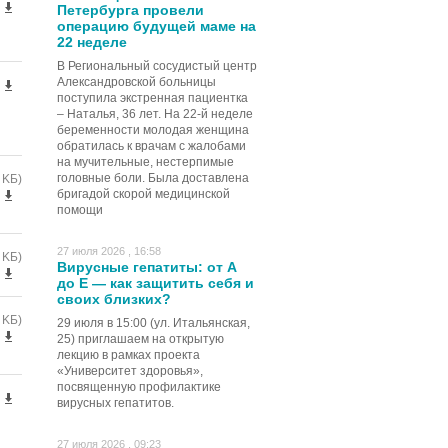
Петербурга провели
операцию будущей маме на
22 неделе
В Региональный сосудистый центр
Александровской больницы
поступила экстренная пациентка
– Наталья, 36 лет. На 22-й неделе
беременности молодая женщина
обратилась к врачам с жалобами
на мучительные, нестерпимые
головные боли. Была доставлена
8 KБ)
бригадой скорой медицинской
помощи
27 июля 2026 , 16:58
2 KБ)
Вирусные гепатиты: от А
до Е — как защитить себя и
своих близких?
3 KБ)
29 июля в 15:00 (ул. Итальянская,
25) приглашаем на открытую
лекцию в рамках проекта
«Университет здоровья»,
посвященную профилактике
вирусных гепатитов.
27 июля 2026 , 09:23