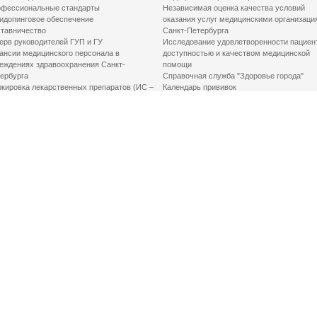
фессиональные стандарты
Независимая оценка качества условий
идопинговое обеспечение
оказания услуг медицинскими организаци
тавничество
Санкт-Петербурга
ерв руководителей ГУП и ГУ
Исследование удовлетворенности пациен
ансии медицинского персонала в
доступностью и качеством медицинской
еждениях здравоохранения Санкт-
помощи
ербурга
Справочная служба "Здоровье города"
кировка лекарственных препаратов (ИС –
Календарь прививок
ЛП)
График закрытия роддомов
грамма «Земский доктор»
Акушерство и гинекология
одская клинико-экспертная комиссия
Здоровье детей
иальный заказ
Донорство крови
шие практики оптимизации в сфере
Государственные услуги
авоохранения
Совет по защите прав пациентов
Мероприятия по улучшению качества жиз
инвалидов
Первая помощь
ВАЖНО ЗНАТЬ
Фонд «Круг добра»
Маршрутизация пациентов в медицинские
организации
Как оформить медсправку для владения
оружием
Доступная среда
Медицинская реабилитация для взрослых
Медицинская реабилитация для детей
Справочная информация
Кабиенты медико-психологического