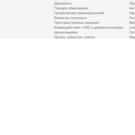
Документы
Про
Порядок обжалования
Ант
Профилактика правонарушений
Нас
Вакансии и конкурсы
Рез
Пространственные сведения
Вак
Взаимодействие с НКО и добровольческими
учр
организациями
Пет
Группы, комиссии, советы
Мар
Противодействие терроризму и его идеологии
МД
Контакты
Про
Гор
Соц
Луч
здр