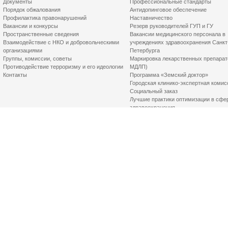
Документы
Профессиональные стандарты
Порядок обжалования
Антидопинговое обеспечение
Профилактика правонарушений
Наставничество
Вакансии и конкурсы
Резерв руководителей ГУП и ГУ
Пространственные сведения
Вакансии медицинского персонала в
Взаимодействие с НКО и добровольческими
учреждениях здравоохранения Санкт
организациями
Петербурга
Группы, комиссии, советы
Маркировка лекарственных препарат
Противодействие терроризму и его идеологии
МДЛП)
Контакты
Программа «Земский доктор»
Городская клинико-экспертная комис
Социальный заказ
Лучшие практики оптимизации в сфе
здравоохранения