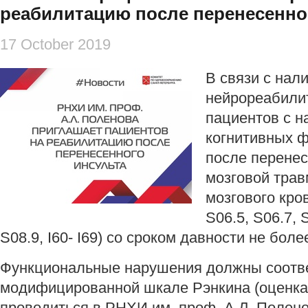
реабилитацию после перенесенно
17 October 2019
В связи с нал
нейрореабили
пациентов с н
когнитивных 
после перенес
мозговой тра
мозгового кро
S06.5, S06.7, 
S08.9, I60- I69) со сроком давности не боле
Функциональные нарушения должны соотве
модифицированной шкале Рэнкина (оценка 
проводиться в РНХИ им. проф. А.Л. Полен