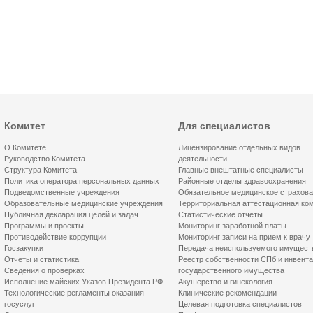
Комитет
Для специалистов
О Комитете
Лицензирование отдельных видов
Руководство Комитета
деятельности
Структура Комитета
Главные внештатные специалисты
Политика оператора персональных данных
Районные отделы здравоохранения
Подведомственные учреждения
Обязательное медицинское страхов
Образовательные медицинские учреждения
Территориальная аттестационная ко
Публичная декларация целей и задач
Статистические отчеты
Программы и проекты
Мониторинг заработной платы
Противодействие коррупции
Мониторинг записи на прием к врачу
Госзакупки
Передача неиспользуемого имущест
Отчеты и статистика
Реестр собственности СПб и инвент
Сведения о проверках
государственного имущества
Исполнение майских Указов Президента РФ
Акушерство и гинекология
Технологические регламенты оказания
Клинические рекомендации
госуслуг
Целевая подготовка специалистов