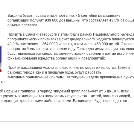
Вакцина будет поставляться поэтапно: к 5 сентября медицинские
организации получат 939 600 доз вакцины, что составляет 43,5% от общ
объема поставок.
Привить в Санкт-Петербурге в этом году в рамках Национального календ
профилактических прививок за счет федерального бюджета планируется
49,8 % населения – 264 0000 человек, в том числе 458 000 детей. Это на 
процентов больше, чем в прошлом году. Также для иммунизации населен
будут привлекаться средства администраций районов и другие источник
финансирования (средства организаций и предприятий).
Пройти вакцинацию можно в поликлинике по месту жительства. Также в
районах города, как и в прошлые годы, будут работать
выездные прививочные бригады. На текущей неделе прививочные пункт
тро.
 борьбы с гриппом. В период эпидемий грипп поражает от 5 до 10 % всех
т уделять вакцинации так называемых групп риска – детей, пожилых людей,
страдающих хроническими заболеваниями. Вакцинация будет проводиться