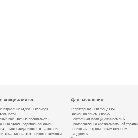
я специалистов
Для населения
ензирование отдельных видов
Территориальный фонд ОМС
тельности
Запись на прием к врачу
вные внештатные специалисты
Неотложная медицинская помощь
онные отделы здравоохранения
Предоставление обезболивающей терапи
зательное медицинское страхование
пациентам с хроническим болевым
риториальная аттестационная комиссия
синдромом