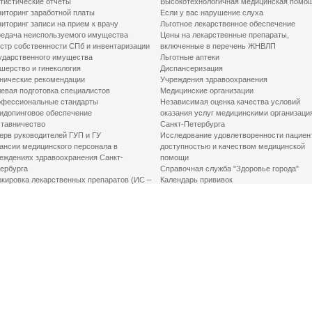
тистические отчеты
Высокотехнологичная медицинская помо
иторинг заработной платы
Если у вас нарушение слуха
иторинг записи на прием к врачу
Льготное лекарственное обеспечение
едача неиспользуемого имущества
Цены на лекарственные препараты,
стр собственности СПб и инвентаризации
включенные в перечень ЖНВЛП
ударственного имущества
Льготные аптеки
шерство и гинекология
Диспансеризация
нические рекомендации
Учреждения здравоохранения
евая подготовка специалистов
Медицинские организации
фессиональные стандарты
Независимая оценка качества условий
идопинговое обеспечение
оказания услуг медицинскими организаци
тавничество
Санкт-Петербурга
ерв руководителей ГУП и ГУ
Исследование удовлетворенности пациен
ансии медицинского персонала в
доступностью и качеством медицинской
еждениях здравоохранения Санкт-
помощи
ербурга
Справочная служба "Здоровье города"
кировка лекарственных препаратов (ИС –
Календарь прививок
ЛП)
График закрытия роддомов
грамма «Земский доктор»
Акушерство и гинекология
одская клинико-экспертная комиссия
Здоровье детей
иальный заказ
Донорство крови
шие практики оптимизации в сфере
Государственные услуги
авоохранения
Совет по защите прав пациентов
Мероприятия по улучшению качества жиз
инвалидов
Первая помощь
ВАЖНО ЗНАТЬ
Фонд «Круг добра»