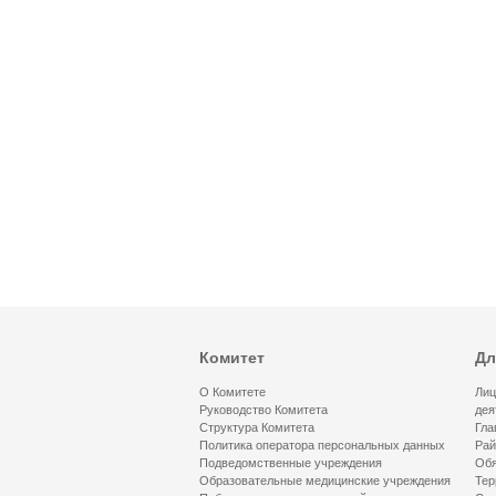
Комитет
Дл
О Комитете
Лиц
Руководство Комитета
дея
Структура Комитета
Гла
Политика оператора персональных данных
Рай
Подведомственные учреждения
Обя
Образовательные медицинские учреждения
Тер