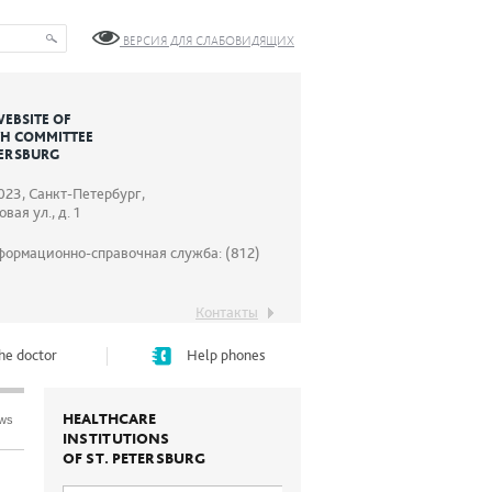
ВЕРСИЯ ДЛЯ СЛАБОВИДЯЩИХ
WEBSITE OF
TH COMMITTEE
TERSBURG
023, Санкт-Петербург,
вая ул., д. 1
формационно-справочная служба: (812)
Контакты
he doctor
Help phones
HEALTHCARE
ews
INSTITUTIONS
OF ST. PETERSBURG