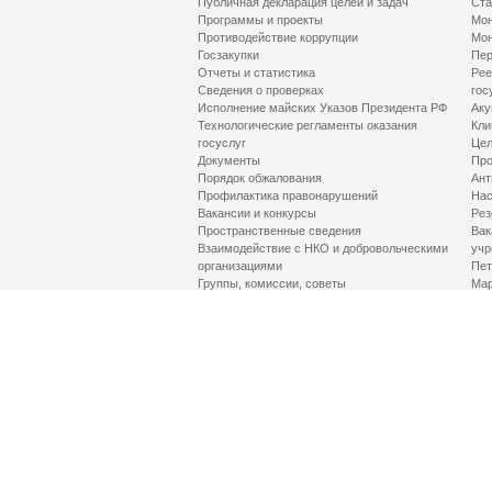
Публичная декларация целей и задач
Ста
Программы и проекты
Мон
Противодействие коррупции
Мон
Госзакупки
Пер
Отчеты и статистика
Рее
Сведения о проверках
гос
Исполнение майских Указов Президента РФ
Аку
Технологические регламенты оказания
Кли
госуслуг
Цел
Документы
Про
Порядок обжалования
Ант
Профилактика правонарушений
Нас
Вакансии и конкурсы
Рез
Пространственные сведения
Вак
Взаимодействие с НКО и добровольческими
учр
организациями
Пет
Группы, комиссии, советы
Мар
Противодействие терроризму и его идеологии
МД
Контакты
Про
Гор
Соц
Луч
здр