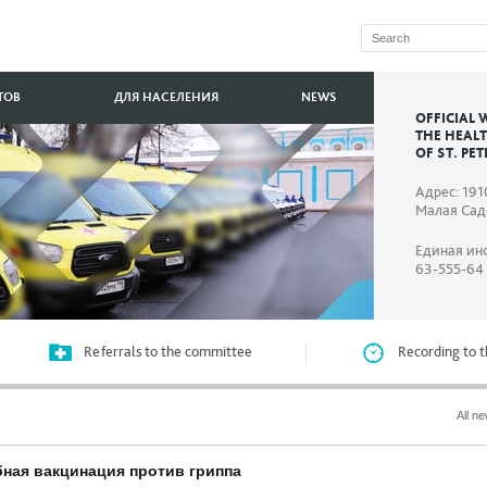
ТОВ
ДЛЯ НАСЕЛЕНИЯ
NEWS
OFFICIAL 
THE HEAL
OF ST. PE
Адрес: 191
Малая Садо
Единая ин
63-555-64
Referrals to the committee
Recording to t
All n
бная вакцинация против гриппа