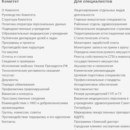
Комитет
Для специалистов
О Комитете
Лицензирование отдельных видов
Руководство Комитета
деятельности
Структура Комитета
Главные внештатные специалисты
Политика оператора персональных данных
Районные отделы здравоохранения
Подведомственные учреждения
Обязательное медицинское страхов
Образовательные медицинские учреждения
Территориальная аттестационная ко
Публичная декларация целей и задач
Статистические отчеты
Программы и проекты
Мониторинг заработной платы
Противодействие коррупции
Мониторинг записи на прием к врачу
Госзакупки
Передача неиспользуемого имущест
Отчеты и статистика
Реестр собственности СПб и инвент
Сведения о проверках
государственного имущества
Исполнение майских Указов Президента РФ
Акушерство и гинекология
Технологические регламенты оказания
Клинические рекомендации
госуслуг
Целевая подготовка специалистов
Документы
Профессиональные стандарты
Порядок обжалования
Антидопинговое обеспечение
Профилактика правонарушений
Наставничество
Вакансии и конкурсы
Резерв руководителей ГУП и ГУ
Пространственные сведения
Вакансии медицинского персонала в
Взаимодействие с НКО и добровольческими
учреждениях здравоохранения Санкт
организациями
Петербурга
Группы, комиссии, советы
Маркировка лекарственных препарат
Противодействие терроризму и его идеологии
МДЛП)
Контакты
Программа «Земский доктор»
Городская клинико-экспертная комис