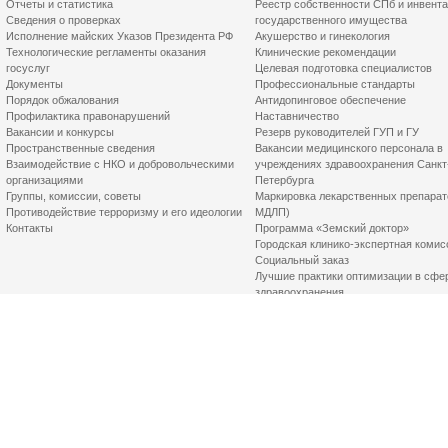
Отчеты и статистика
Реестр собственности СПб и инвент
Сведения о проверках
государственного имущества
Исполнение майских Указов Президента РФ
Акушерство и гинекология
Технологические регламенты оказания
Клинические рекомендации
госуслуг
Целевая подготовка специалистов
Документы
Профессиональные стандарты
Порядок обжалования
Антидопинговое обеспечение
Профилактика правонарушений
Наставничество
Вакансии и конкурсы
Резерв руководителей ГУП и ГУ
Пространственные сведения
Вакансии медицинского персонала в
Взаимодействие с НКО и добровольческими
учреждениях здравоохранения Санкт
организациями
Петербурга
Группы, комиссии, советы
Маркировка лекарственных препарат
Противодействие терроризму и его идеологии
МДЛП)
Контакты
Программа «Земский доктор»
Городская клинико-экспертная комис
Социальный заказ
Лучшие практики оптимизации в сфе
здравоохранения