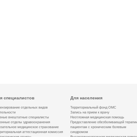
я специалистов
Для населения
ензирование отдельных видов
Территориальный фонд ОМС
тельности
Запись на прием к врачу
вные внештатные специалисты
Неотложная медицинская помощь
онные отделы здравоохранения
Предоставление обезболивающей терапи
зательное медицинское страхование
пациентам с хроническим болевым
риториальная аттестационная комиссия
синдромом
тистические отчеты
Высокотехнологичная медицинская помо