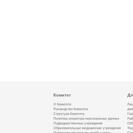
Комитет
Дл
О Комитете
Лиц
Руководство Комитета
дея
Структура Комитета
Гла
Политика оператора персональных данных
Рай
Подведомственные учреждения
Обя
Образовательные медицинские учреждения
Тер
Публичная декларация целей и задач
Ста