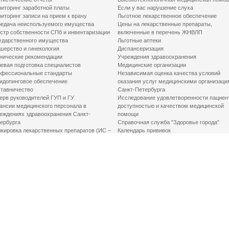
иторинг заработной платы
Если у вас нарушение слуха
иторинг записи на прием к врачу
Льготное лекарственное обеспечение
едача неиспользуемого имущества
Цены на лекарственные препараты,
стр собственности СПб и инвентаризации
включенные в перечень ЖНВЛП
ударственного имущества
Льготные аптеки
шерство и гинекология
Диспансеризация
нические рекомендации
Учреждения здравоохранения
евая подготовка специалистов
Медицинские организации
фессиональные стандарты
Независимая оценка качества условий
идопинговое обеспечение
оказания услуг медицинскими организаци
тавничество
Санкт-Петербурга
ерв руководителей ГУП и ГУ
Исследование удовлетворенности пациен
ансии медицинского персонала в
доступностью и качеством медицинской
еждениях здравоохранения Санкт-
помощи
ербурга
Справочная служба "Здоровье города"
кировка лекарственных препаратов (ИС –
Календарь прививок
ЛП)
График закрытия роддомов
грамма «Земский доктор»
Акушерство и гинекология
одская клинико-экспертная комиссия
Здоровье детей
иальный заказ
Донорство крови
шие практики оптимизации в сфере
Государственные услуги
авоохранения
Совет по защите прав пациентов
Мероприятия по улучшению качества жиз
инвалидов
Первая помощь
ВАЖНО ЗНАТЬ
Фонд «Круг добра»
Маршрутизация пациентов в медицинские