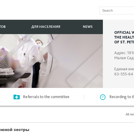
ТОВ
ДЛЯ НАСЕЛЕНИЯ
NEWS
OFFICIAL 
THE HEAL
OF ST. PE
Адрес: 191
Малая Садо
Единая ин
63-555-64
Referrals to the committee
Recording to t
All n
инской сестры