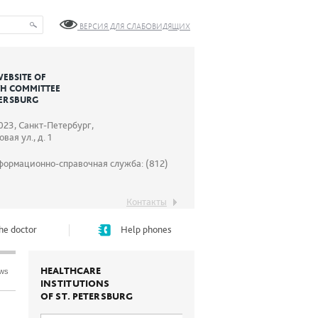
ВЕРСИЯ ДЛЯ СЛАБОВИДЯЩИХ
WEBSITE OF
TH COMMITTEE
TERSBURG
023, Санкт-Петербург,
вая ул., д. 1
формационно-справочная служба: (812)
Контакты
he doctor
Help phones
HEALTHCARE
ews
INSTITUTIONS
OF ST. PETERSBURG