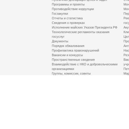
Программы и проекты
Мон
Противодействие коррупции
Мон
Госзакупки
Пер
Отчеты и статистика
Рее
Сведения о проверках
гос
Исполнение майских Указов Президента РФ
Аку
Технологические регламенты оказания
Кли
госуслуг
Цел
Документы
Про
Порядок обжалования
Ант
Профилактика правонарушений
Нас
Вакансии и конкурсы
Рез
Пространственные сведения
Вак
Взаимодействие с НКО и добровольческими
учр
организациями
Пет
Группы, комиссии, советы
Мар
Противодействие терроризму и его идеологии
МД
Контакты
Про
Гор
Соц
Луч
здр