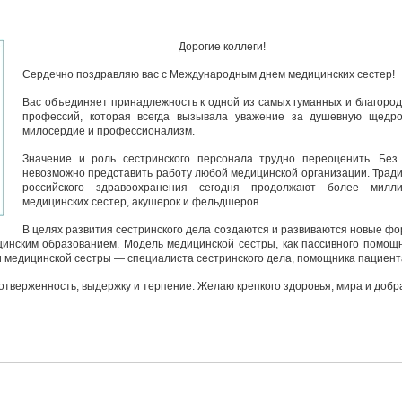
Дорогие коллеги!
Сердечно поздравляю вас с Международным днем медицинских сестер!
Вас объединяет принадлежность к одной из самых гуманных и благоро
профессий, которая всегда вызывала уважение за душевную щедро
милосердие и профессионализм.
Значение и роль сестринского персонала трудно переоценить. Без
невозможно представить работу любой медицинской организации. Трад
российского здравоохранения сегодня продолжают более милл
медицинских сестер, акушерок и фельдшеров.
В целях развития сестринского дела создаются и развиваются новые ф
цинским образованием. Модель медицинской сестры, как пассивного помощ
ли медицинской сестры — специалиста сестринского дела, помощника пациент
отверженность, выдержку и терпение. Желаю крепкого здоровья, мира и добр