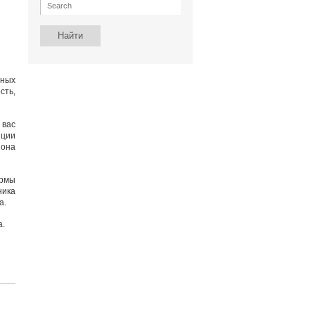
дных
сть,
 вас
иции
иона
ормы
ника
а.
а.