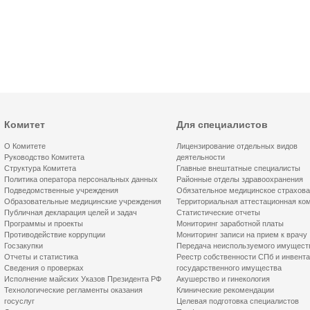
Комитет
Для специалистов
О Комитете
Лицензирование отдельных видов
Руководство Комитета
деятельности
Структура Комитета
Главные внештатные специалисты
Политика оператора персональных данных
Районные отделы здравоохранения
Подведомственные учреждения
Обязательное медицинское страхов
Образовательные медицинские учреждения
Территориальная аттестационная ко
Публичная декларация целей и задач
Статистические отчеты
Программы и проекты
Мониторинг заработной платы
Противодействие коррупции
Мониторинг записи на прием к врачу
Госзакупки
Передача неиспользуемого имущест
Отчеты и статистика
Реестр собственности СПб и инвент
Сведения о проверках
государственного имущества
Исполнение майских Указов Президента РФ
Акушерство и гинекология
Технологические регламенты оказания
Клинические рекомендации
госуслуг
Целевая подготовка специалистов