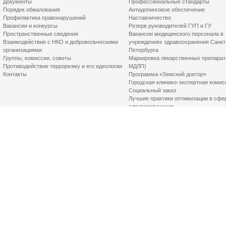
Документы
Профессиональные стандарты
Порядок обжалования
Антидопинговое обеспечение
Профилактика правонарушений
Наставничество
Вакансии и конкурсы
Резерв руководителей ГУП и ГУ
Пространственные сведения
Вакансии медицинского персонала в
Взаимодействие с НКО и добровольческими
учреждениях здравоохранения Санкт
организациями
Петербурга
Группы, комиссии, советы
Маркировка лекарственных препарат
Противодействие терроризму и его идеологии
МДЛП)
Контакты
Программа «Земский доктор»
Городская клинико-экспертная комис
Социальный заказ
Лучшие практики оптимизации в сфе
здравоохранения