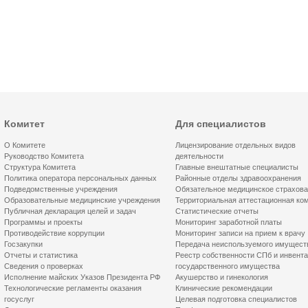
Комитет
Для специалистов
О Комитете
Лицензирование отдельных видов
Руководство Комитета
деятельности
Структура Комитета
Главные внештатные специалисты
Политика оператора персональных данных
Районные отделы здравоохранения
Подведомственные учреждения
Обязательное медицинское страхов
Образовательные медицинские учреждения
Территориальная аттестационная ко
Публичная декларация целей и задач
Статистические отчеты
Программы и проекты
Мониторинг заработной платы
Противодействие коррупции
Мониторинг записи на прием к врачу
Госзакупки
Передача неиспользуемого имущест
Отчеты и статистика
Реестр собственности СПб и инвент
Сведения о проверках
государственного имущества
Исполнение майских Указов Президента РФ
Акушерство и гинекология
Технологические регламенты оказания
Клинические рекомендации
госуслуг
Целевая подготовка специалистов