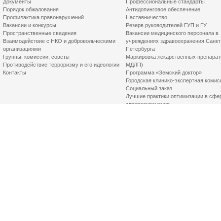
Документы
Профессиональные стандарты
Порядок обжалования
Антидопинговое обеспечение
Профилактика правонарушений
Наставничество
Вакансии и конкурсы
Резерв руководителей ГУП и ГУ
Пространственные сведения
Вакансии медицинского персонала в
Взаимодействие с НКО и добровольческими
учреждениях здравоохранения Санкт
организациями
Петербурга
Группы, комиссии, советы
Маркировка лекарственных препарат
Противодействие терроризму и его идеологии
МДЛП)
Контакты
Программа «Земский доктор»
Городская клинико-экспертная комис
Социальный заказ
Лучшие практики оптимизации в сфе
здравоохранения