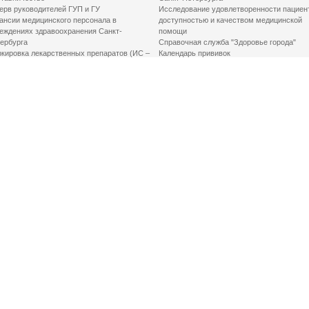
ерв руководителей ГУП и ГУ
Исследование удовлетворенности пациен
ансии медицинского персонала в
доступностью и качеством медицинской
еждениях здравоохранения Санкт-
помощи
ербурга
Справочная служба "Здоровье города"
кировка лекарственных препаратов (ИС –
Календарь прививок
ЛП)
График закрытия роддомов
грамма «Земский доктор»
Акушерство и гинекология
одская клинико-экспертная комиссия
Здоровье детей
иальный заказ
Донорство крови
шие практики оптимизации в сфере
Государственные услуги
авоохранения
Совет по защите прав пациентов
Мероприятия по улучшению качества жиз
инвалидов
Первая помощь
ВАЖНО ЗНАТЬ
Фонд «Круг добра»
Маршрутизация пациентов в медицинские
организации
Как оформить медсправку для владения
оружием
Доступная среда
Медицинская реабилитация для взрослых
Медицинская реабилитация для детей
Справочная информация
Кабиенты медико-психологического
консультирования
Электронная медицинская книжка
Центры амбулаторной онкологической