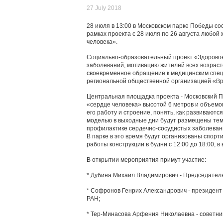
27 July 2018
28 июля в 13:00 в Московском парке Победы с
рамках проекта с 28 июля по 26 августа любой 
человека».
Социально-образовательный проект «Здоровое
заболеваний, мотивацию жителей всех возрасто
своевременное обращение к медицинским спец
региональной общественной организацией «Вр
Центральная площадка проекта - Московский П
«сердце человека» высотой 6 метров и объемом
его работу и строение, понять, как развивают
моделью в выходные дни будут размещены тема
профилактике сердечно-сосудистых заболевани
В парке в это время будут организованы спор
работы конструкции в будни с 12:00 до 18:00, в
В открытии мероприятия примут участие:
* Дубина Михаил Владимирович - Председатель
* Софронов Генрих Александрович - президент
РАН;
* Тер-Минасова Арфения Николаевна - советн