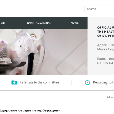
ТОВ
ДЛЯ НАСЕЛЕНИЯ
NEWS
OFFICIAL 
THE HEAL
OF ST. PE
Адрес: 191
Малая Садо
Единая ин
63-555-64
Referrals to the committee
Recording to t
All n
 «Здоровое сердце петербуржцев»