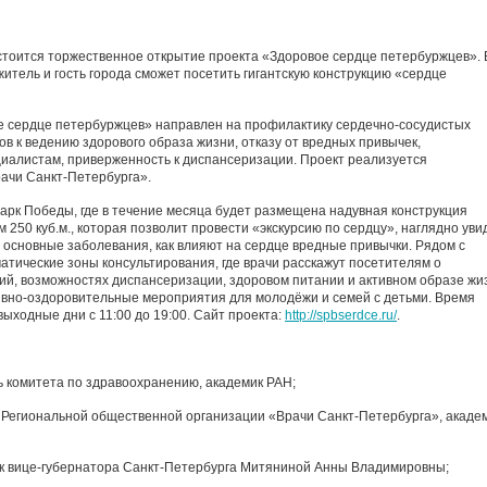
остоится торжественное открытие проекта «Здоровое сердце петербуржцев». 
житель и гость города сможет посетить гигантскую конструкцию «сердце
 сердце петербуржцев» направлен на профилактику сердечно-сосудистых
в к ведению здорового образа жизни, отказу от вредных привычек,
иалистам, приверженность к диспансеризации. Проект реализуется
ачи Санкт-Петербурга».
арк Победы, где в течение месяца будет размещена надувная конструкция
 250 куб.м., которая позволит провести «экскурсию по сердцу», наглядно уви
ся основные заболевания, как влияют на сердце вредные привычки. Рядом с
тические зоны консультирования, где врачи расскажут посетителям о
й, возможностях диспансеризации, здоровом питании и активном образе жи
тивно-оздоровительные мероприятия для молодёжи и семей с детьми. Время
 выходные дни с 11:00 до 19:00. Сайт проекта:
http://spbserdce.ru/
.
 комитета по здравоохранению, академик РАН;
 Региональной общественной организации «Врачи Санкт-Петербурга», акаде
ик вице-губернатора Санкт-Петербурга Митяниной Анны Владимировны;