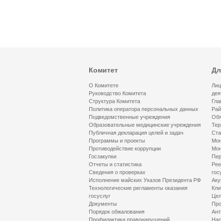
Комитет
Дл
О Комитете
Лиц
Руководство Комитета
дея
Структура Комитета
Гла
Политика оператора персональных данных
Рай
Подведомственные учреждения
Обя
Образовательные медицинские учреждения
Тер
Публичная декларация целей и задач
Ста
Программы и проекты
Мон
Противодействие коррупции
Мон
Госзакупки
Пер
Отчеты и статистика
Рее
Сведения о проверках
гос
Исполнение майских Указов Президента РФ
Аку
Технологические регламенты оказания
Кли
госуслуг
Цел
Документы
Про
Порядок обжалования
Ант
Профилактика правонарушений
Нас