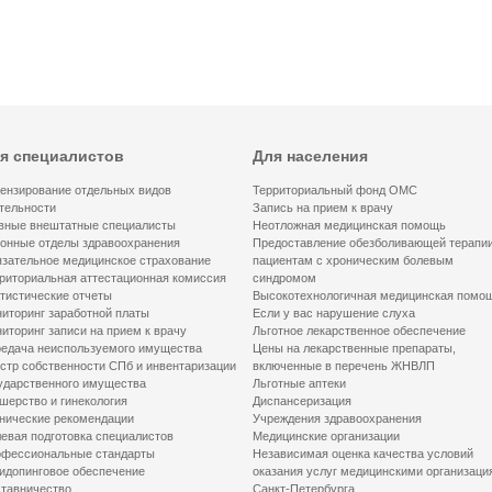
я специалистов
Для населения
ензирование отдельных видов
Территориальный фонд ОМС
тельности
Запись на прием к врачу
вные внештатные специалисты
Неотложная медицинская помощь
онные отделы здравоохранения
Предоставление обезболивающей терапи
зательное медицинское страхование
пациентам с хроническим болевым
риториальная аттестационная комиссия
синдромом
тистические отчеты
Высокотехнологичная медицинская помо
иторинг заработной платы
Если у вас нарушение слуха
иторинг записи на прием к врачу
Льготное лекарственное обеспечение
едача неиспользуемого имущества
Цены на лекарственные препараты,
стр собственности СПб и инвентаризации
включенные в перечень ЖНВЛП
ударственного имущества
Льготные аптеки
шерство и гинекология
Диспансеризация
нические рекомендации
Учреждения здравоохранения
евая подготовка специалистов
Медицинские организации
фессиональные стандарты
Независимая оценка качества условий
идопинговое обеспечение
оказания услуг медицинскими организаци
тавничество
Санкт-Петербурга