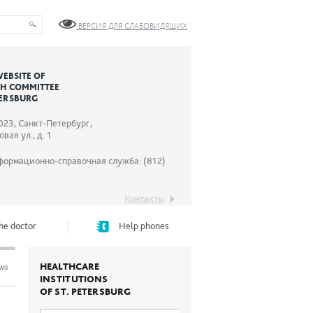
ВЕРСИЯ ДЛЯ СЛАБОВИДЯЩИХ
WEBSITE OF
TH COMMITTEE
TERSBURG
023, Санкт-Петербург,
вая ул., д. 1
формационно-справочная служба: (812)
Контакты
he doctor
Help phones
HEALTHCARE
ews
INSTITUTIONS
OF ST. PETERSBURG