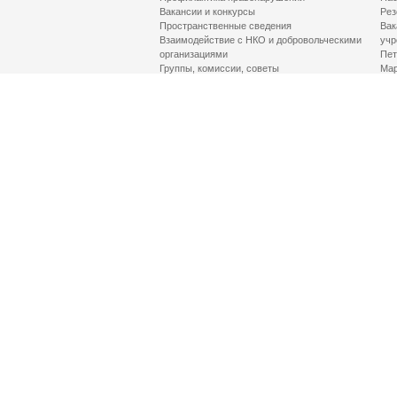
Вакансии и конкурсы
Рез
Пространственные сведения
Вак
Взаимодействие с НКО и добровольческими
учр
организациями
Пет
Группы, комиссии, советы
Мар
Противодействие терроризму и его идеологии
МД
Контакты
Про
Гор
Соц
Луч
здр