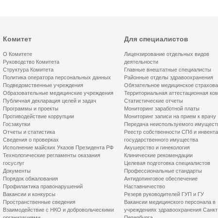
Комитет
Для специалистов
О Комитете
Лицензирование отдельных видов
Руководство Комитета
деятельности
Структура Комитета
Главные внештатные специалисты
Политика оператора персональных данных
Районные отделы здравоохранения
Подведомственные учреждения
Обязательное медицинское страхов
Образовательные медицинские учреждения
Территориальная аттестационная ко
Публичная декларация целей и задач
Статистические отчеты
Программы и проекты
Мониторинг заработной платы
Противодействие коррупции
Мониторинг записи на прием к врачу
Госзакупки
Передача неиспользуемого имущест
Отчеты и статистика
Реестр собственности СПб и инвент
Сведения о проверках
государственного имущества
Исполнение майских Указов Президента РФ
Акушерство и гинекология
Технологические регламенты оказания
Клинические рекомендации
госуслуг
Целевая подготовка специалистов
Документы
Профессиональные стандарты
Порядок обжалования
Антидопинговое обеспечение
Профилактика правонарушений
Наставничество
Вакансии и конкурсы
Резерв руководителей ГУП и ГУ
Пространственные сведения
Вакансии медицинского персонала в
Взаимодействие с НКО и добровольческими
учреждениях здравоохранения Санкт
организациями
Петербурга