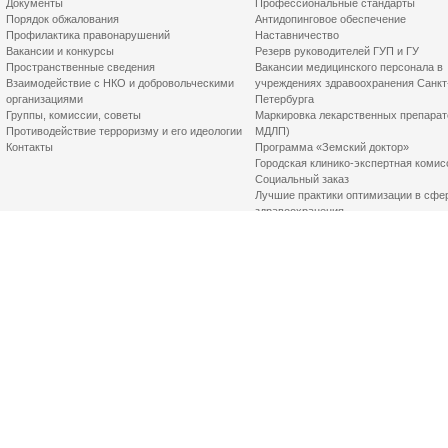
Документы
Профессиональные стандарты
Порядок обжалования
Антидопинговое обеспечение
Профилактика правонарушений
Наставничество
Вакансии и конкурсы
Резерв руководителей ГУП и ГУ
Пространственные сведения
Вакансии медицинского персонала в
Взаимодействие с НКО и добровольческими
учреждениях здравоохранения Санкт
организациями
Петербурга
Группы, комиссии, советы
Маркировка лекарственных препарат
Противодействие терроризму и его идеологии
МДЛП)
Контакты
Программа «Земский доктор»
Городская клинико-экспертная комис
Социальный заказ
Лучшие практики оптимизации в сфе
здравоохранения