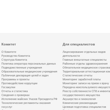
Комитет
Для специалистов
О Комитете
Лицензирование отдельных видов
Руководство Комитета
деятельности
Структура Комитета
Главные внештатные специалисты
Политика оператора персональных данных
Районные отделы здравоохранения
Подведомственные учреждения
Обязательное медицинское страхов
Образовательные медицинские учреждения
Территориальная аттестационная ко
Публичная декларация целей и задач
Статистические отчеты
Программы и проекты
Мониторинг заработной платы
Противодействие коррупции
Мониторинг записи на прием к врачу
Госзакупки
Передача неиспользуемого имущест
Отчеты и статистика
Реестр собственности СПб и инвент
Сведения о проверках
государственного имущества
Исполнение майских Указов Президента РФ
Акушерство и гинекология
Технологические регламенты оказания
Клинические рекомендации
госуслуг
Целевая подготовка специалистов