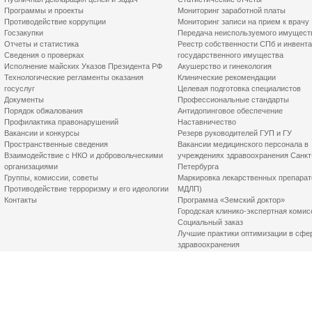
Программы и проекты
Мониторинг заработной платы
Противодействие коррупции
Мониторинг записи на прием к врачу
Госзакупки
Передача неиспользуемого имущест
Отчеты и статистика
Реестр собственности СПб и инвент
Сведения о проверках
государственного имущества
Исполнение майских Указов Президента РФ
Акушерство и гинекология
Технологические регламенты оказания
Клинические рекомендации
госуслуг
Целевая подготовка специалистов
Документы
Профессиональные стандарты
Порядок обжалования
Антидопинговое обеспечение
Профилактика правонарушений
Наставничество
Вакансии и конкурсы
Резерв руководителей ГУП и ГУ
Пространственные сведения
Вакансии медицинского персонала в
Взаимодействие с НКО и добровольческими
учреждениях здравоохранения Санкт
организациями
Петербурга
Группы, комиссии, советы
Маркировка лекарственных препарат
Противодействие терроризму и его идеологии
МДЛП)
Контакты
Программа «Земский доктор»
Городская клинико-экспертная комис
Социальный заказ
Лучшие практики оптимизации в сфе
здравоохранения