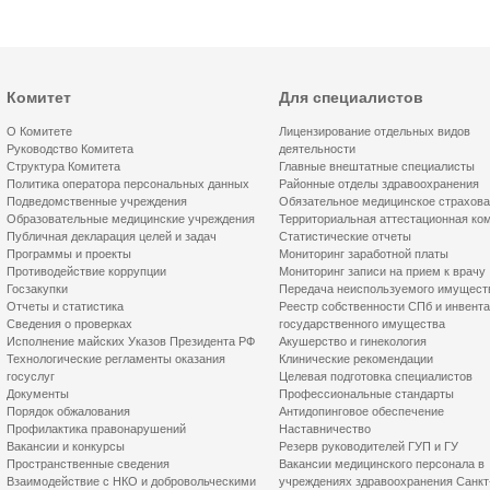
Комитет
Для специалистов
О Комитете
Лицензирование отдельных видов
Руководство Комитета
деятельности
Структура Комитета
Главные внештатные специалисты
Политика оператора персональных данных
Районные отделы здравоохранения
Подведомственные учреждения
Обязательное медицинское страхов
Образовательные медицинские учреждения
Территориальная аттестационная ко
Публичная декларация целей и задач
Статистические отчеты
Программы и проекты
Мониторинг заработной платы
Противодействие коррупции
Мониторинг записи на прием к врачу
Госзакупки
Передача неиспользуемого имущест
Отчеты и статистика
Реестр собственности СПб и инвент
Сведения о проверках
государственного имущества
Исполнение майских Указов Президента РФ
Акушерство и гинекология
Технологические регламенты оказания
Клинические рекомендации
госуслуг
Целевая подготовка специалистов
Документы
Профессиональные стандарты
Порядок обжалования
Антидопинговое обеспечение
Профилактика правонарушений
Наставничество
Вакансии и конкурсы
Резерв руководителей ГУП и ГУ
Пространственные сведения
Вакансии медицинского персонала в
Взаимодействие с НКО и добровольческими
учреждениях здравоохранения Санкт