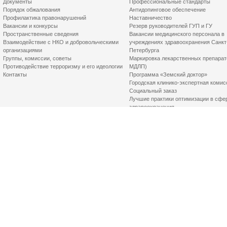
Документы
Профессиональные стандарты
Порядок обжалования
Антидопинговое обеспечение
Профилактика правонарушений
Наставничество
Вакансии и конкурсы
Резерв руководителей ГУП и ГУ
Пространственные сведения
Вакансии медицинского персонала в
Взаимодействие с НКО и добровольческими
учреждениях здравоохранения Санкт
организациями
Петербурга
Группы, комиссии, советы
Маркировка лекарственных препарат
Противодействие терроризму и его идеологии
МДЛП)
Контакты
Программа «Земский доктор»
Городская клинико-экспертная комис
Социальный заказ
Лучшие практики оптимизации в сфе
здравоохранения