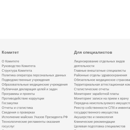
Комитет
Для специалистов
О Комитете
Лицензирование отдельных видов
Руководство Комитета
деятельности
Структура Комитета
Главные внештатные специалисты
Политика оператора персональных данных
Районные отделы здравоохранения
Подведомственные учреждения
Обязательное медицинское страхов
Образовательные медицинские учреждения
Территориальная аттестационная ко
Публичная декларация целей и задач
Статистические отчеты
Программы и проекты
Мониторинг заработной платы
Противодействие коррупции
Мониторинг записи на прием к врачу
Госзакупки
Передача неиспользуемого имущест
Отчеты и статистика
Реестр собственности СПб и инвент
Сведения о проверках
государственного имущества
Исполнение майских Указов Президента РФ
Акушерство и гинекология
Технологические регламенты оказания
Клинические рекомендации
госуслуг
Целевая подготовка специалистов