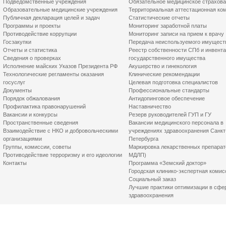
Подведомственные учреждения
Обязательное медицинское страхов
Образовательные медицинские учреждения
Территориальная аттестационная ко
Публичная декларация целей и задач
Статистические отчеты
Программы и проекты
Мониторинг заработной платы
Противодействие коррупции
Мониторинг записи на прием к врачу
Госзакупки
Передача неиспользуемого имущест
Отчеты и статистика
Реестр собственности СПб и инвент
Сведения о проверках
государственного имущества
Исполнение майских Указов Президента РФ
Акушерство и гинекология
Технологические регламенты оказания
Клинические рекомендации
госуслуг
Целевая подготовка специалистов
Документы
Профессиональные стандарты
Порядок обжалования
Антидопинговое обеспечение
Профилактика правонарушений
Наставничество
Вакансии и конкурсы
Резерв руководителей ГУП и ГУ
Пространственные сведения
Вакансии медицинского персонала в
Взаимодействие с НКО и добровольческими
учреждениях здравоохранения Санкт
организациями
Петербурга
Группы, комиссии, советы
Маркировка лекарственных препарат
Противодействие терроризму и его идеологии
МДЛП)
Контакты
Программа «Земский доктор»
Городская клинико-экспертная комис
Социальный заказ
Лучшие практики оптимизации в сфе
здравоохранения