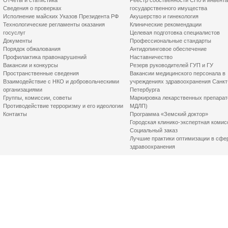
Отчеты и статистика
Реестр собственности СПб и инвент
Сведения о проверках
государственного имущества
Исполнение майских Указов Президента РФ
Акушерство и гинекология
Технологические регламенты оказания
Клинические рекомендации
госуслуг
Целевая подготовка специалистов
Документы
Профессиональные стандарты
Порядок обжалования
Антидопинговое обеспечение
Профилактика правонарушений
Наставничество
Вакансии и конкурсы
Резерв руководителей ГУП и ГУ
Пространственные сведения
Вакансии медицинского персонала в
Взаимодействие с НКО и добровольческими
учреждениях здравоохранения Санкт
организациями
Петербурга
Группы, комиссии, советы
Маркировка лекарственных препарат
Противодействие терроризму и его идеологии
МДЛП)
Контакты
Программа «Земский доктор»
Городская клинико-экспертная комис
Социальный заказ
Лучшие практики оптимизации в сфе
здравоохранения