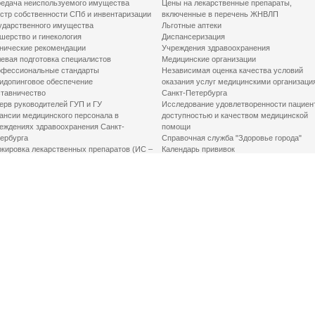
едача неиспользуемого имущества
Цены на лекарственные препараты,
стр собственности СПб и инвентаризации
включенные в перечень ЖНВЛП
ударственного имущества
Льготные аптеки
шерство и гинекология
Диспансеризация
нические рекомендации
Учреждения здравоохранения
евая подготовка специалистов
Медицинские организации
фессиональные стандарты
Независимая оценка качества условий
идопинговое обеспечение
оказания услуг медицинскими организаци
тавничество
Санкт-Петербурга
ерв руководителей ГУП и ГУ
Исследование удовлетворенности пациен
ансии медицинского персонала в
доступностью и качеством медицинской
еждениях здравоохранения Санкт-
помощи
ербурга
Справочная служба "Здоровье города"
кировка лекарственных препаратов (ИС –
Календарь прививок
ЛП)
График закрытия роддомов
грамма «Земский доктор»
Акушерство и гинекология
одская клинико-экспертная комиссия
Здоровье детей
иальный заказ
Донорство крови
шие практики оптимизации в сфере
Государственные услуги
авоохранения
Совет по защите прав пациентов
Мероприятия по улучшению качества жиз
инвалидов
Первая помощь
ВАЖНО ЗНАТЬ
Фонд «Круг добра»
Маршрутизация пациентов в медицинские
организации
Как оформить медсправку для владения