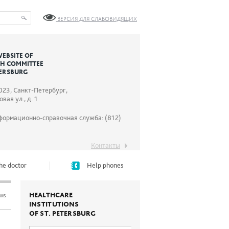
ВЕРСИЯ ДЛЯ СЛАБОВИДЯЩИХ
WEBSITE OF
TH COMMITTEE
TERSBURG
023, Санкт-Петербург,
вая ул., д. 1
формационно-справочная служба: (812)
Контакты
he doctor
Help phones
HEALTHCARE
ews
INSTITUTIONS
OF ST. PETERSBURG