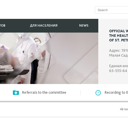
ТОВ
ДЛЯ НАСЕЛЕНИЯ
NEWS
OFFICIAL 
THE HEAL
OF ST. PE
Адрес: 191
Малая Садо
Единая ин
63-555-64
Referrals to the committee
Recording to t
All n