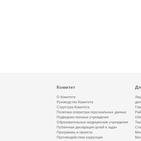
Комитет
Дл
О Комитете
Лиц
Руководство Комитета
дея
Структура Комитета
Гла
Политика оператора персональных данных
Рай
Подведомственные учреждения
Обя
Образовательные медицинские учреждения
Тер
Публичная декларация целей и задач
Ста
Программы и проекты
Мон
Противодействие коррупции
Мон