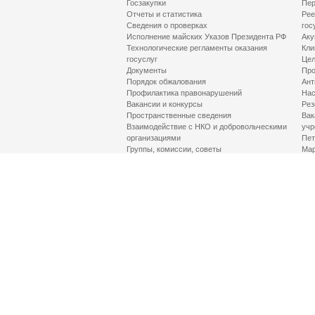
Госзакупки
Пер
Отчеты и статистика
Рее
Сведения о проверках
гос
Исполнение майских Указов Президента РФ
Аку
Технологические регламенты оказания
Кли
госуслуг
Цел
Документы
Про
Порядок обжалования
Ант
Профилактика правонарушений
Нас
Вакансии и конкурсы
Рез
Пространственные сведения
Вак
Взаимодействие с НКО и добровольческими
учр
организациями
Пет
Группы, комиссии, советы
Мар
Противодействие терроризму и его идеологии
МД
Контакты
Про
Гор
Соц
Луч
здр