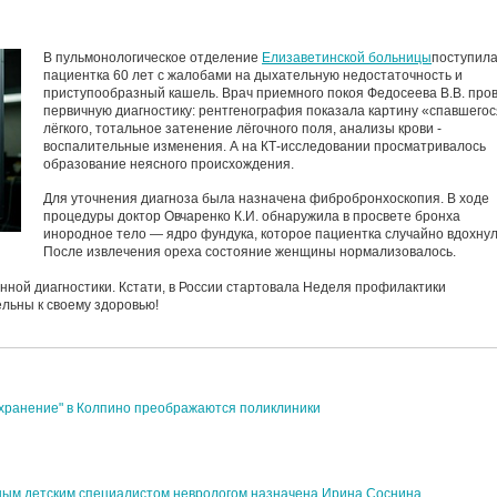
В пульмонологическое отделение
Елизаветинской больницы
поступил
пациентка 60 лет с жалобами на дыхательную недостаточность и
приступообразный кашель. Врач приемного покоя Федосеева В.В. про
первичную диагностику: рентгенография показала картину «спавшего
лёгкого, тотальное затенение лёгочного поля, анализы крови -
воспалительные изменения. А на КТ-исследовании просматривалось
образование неясного происхождения.
Для уточнения диагноза была назначена фибробронхоскопия. В ходе
процедуры доктор Овчаренко К.И. обнаружила в просвете бронха
инородное тело — ядро фундука, которое пациентка случайно вдохнул
После извлечения ореха состояние женщины нормализовалось.
нной диагностики. Кстати, в России стартовала Неделя профилактики
льны к своему здоровью!
хранение" в Колпино преображаются поликлиники
ым детским специалистом неврологом назначена Ирина Соснина