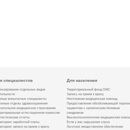
я специалистов
Для населения
ензирование отдельных видов
Территориальный фонд ОМС
тельности
Запись на прием к врачу
вные внештатные специалисты
Неотложная медицинская помощь
онные отделы здравоохранения
Предоставление обезболивающей терапи
зательное медицинское страхование
пациентам с хроническим болевым
риториальная аттестационная комиссия
синдромом
тистические отчеты
Высокотехнологичная медицинская помо
иторинг заработной платы
Если у вас нарушение слуха
иторинг записи на прием к врачу
Льготное лекарственное обеспечение