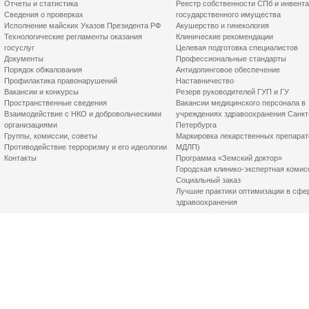
Отчеты и статистика
Реестр собственности СПб и инвент
Сведения о проверках
государственного имущества
Исполнение майских Указов Президента РФ
Акушерство и гинекология
Технологические регламенты оказания
Клинические рекомендации
госуслуг
Целевая подготовка специалистов
Документы
Профессиональные стандарты
Порядок обжалования
Антидопинговое обеспечение
Профилактика правонарушений
Наставничество
Вакансии и конкурсы
Резерв руководителей ГУП и ГУ
Пространственные сведения
Вакансии медицинского персонала в
Взаимодействие с НКО и добровольческими
учреждениях здравоохранения Санкт
организациями
Петербурга
Группы, комиссии, советы
Маркировка лекарственных препарат
Противодействие терроризму и его идеологии
МДЛП)
Контакты
Программа «Земский доктор»
Городская клинико-экспертная комис
Социальный заказ
Лучшие практики оптимизации в сфе
здравоохранения