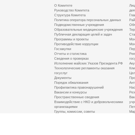
О Комитете
Лиц
Руководство Комитета
дея
Структура Комитета
Гла
Политика оператора персональных данных
Рай
Подведомственные учреждения
Обя
Образовательные медицинские учреждения
Тер
Публичная декларация целей и задач
Ста
Программы и проекты
Мон
Противодействие коррупции
Мон
Госзакупки
Пер
Отчеты и статистика
Рее
Сведения о проверках
гос
Исполнение майских Указов Президента РФ
Аку
Технологические регламенты оказания
Кли
госуслуг
Цел
Документы
Про
Порядок обжалования
Ант
Профилактика правонарушений
Нас
Вакансии и конкурсы
Рез
Пространственные сведения
Вак
Взаимодействие с НКО и добровольческими
учр
организациями
Пет
Группы, комиссии, советы
Мар
Противодействие терроризму и его идеологии
МД
Контакты
Про
Гор
Соц