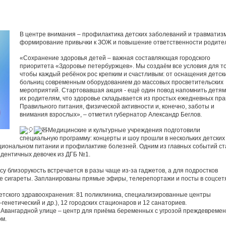
В центре внимания – профилактика детских заболеваний и травматиз
формирование привычки к ЗОЖ и повышение ответственности родите
«Сохранение здоровья детей – важная составляющая городского
приоритета «Здоровье петербуржцев». Мы создаём все условия для то
чтобы каждый ребёнок рос крепким и счастливым: от оснащения детск
больниц современным оборудованием до массовых просветительских
мероприятий. Стартовавшая акция - ещё один повод напомнить детям
их родителям, что здоровье складывается из простых ежедневных пра
Правильного питания, физической активности и, конечно, заботы и
внимания взрослых», – отметил губернатор Александр Беглов.
Медицинские и культурные учреждения подготовили
специальную программу: концерты и шоу прошли в нескольких детских
ациональном питании и профилактике болезней. Одним из главных событий с
идентичных девочек из ДГБ №1.
су близорукость встречается в разы чаще из-за гаджетов, а для подростков
ые сигареты. Запланированы прямые эфиры, телерепортажи и посты в соцсет
етского здравоохранения: 81 поликлиника, специализированные центры
генетический и др.), 12 городских стационаров и 12 санаториев.
а Авангардной улице – центр для приёма беременных с угрозой преждевреме
ом.