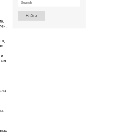
ма,
лей.
го,
их
 и
вил.
тала
ях.
нных