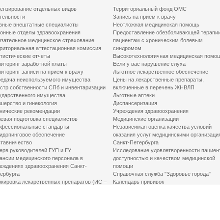
ензирование отдельных видов
Территориальный фонд ОМС
тельности
Запись на прием к врачу
вные внештатные специалисты
Неотложная медицинская помощь
онные отделы здравоохранения
Предоставление обезболивающей терапи
зательное медицинское страхование
пациентам с хроническим болевым
риториальная аттестационная комиссия
синдромом
тистические отчеты
Высокотехнологичная медицинская помо
иторинг заработной платы
Если у вас нарушение слуха
иторинг записи на прием к врачу
Льготное лекарственное обеспечение
едача неиспользуемого имущества
Цены на лекарственные препараты,
стр собственности СПб и инвентаризации
включенные в перечень ЖНВЛП
ударственного имущества
Льготные аптеки
шерство и гинекология
Диспансеризация
нические рекомендации
Учреждения здравоохранения
евая подготовка специалистов
Медицинские организации
фессиональные стандарты
Независимая оценка качества условий
идопинговое обеспечение
оказания услуг медицинскими организаци
тавничество
Санкт-Петербурга
ерв руководителей ГУП и ГУ
Исследование удовлетворенности пациен
ансии медицинского персонала в
доступностью и качеством медицинской
еждениях здравоохранения Санкт-
помощи
ербурга
Справочная служба "Здоровье города"
кировка лекарственных препаратов (ИС –
Календарь прививок
ЛП)
График закрытия роддомов
грамма «Земский доктор»
Акушерство и гинекология
одская клинико-экспертная комиссия
Здоровье детей
иальный заказ
Донорство крови