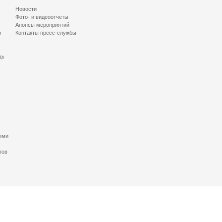
Новости
Фото- и видеоотчеты
Анонсы мероприятий
и
Контакты пресс-службы
щь
ями
тов