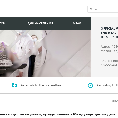
ТОВ
ДЛЯ НАСЕЛЕНИЯ
NEWS
OFFICIAL 
THE HEAL
OF ST. PE
Адрес: 191
Малая Садо
Единая ин
63-555-64
Referrals to the committee
Recording to t
All n
нения здоровья детей, приуроченная к Международному дню