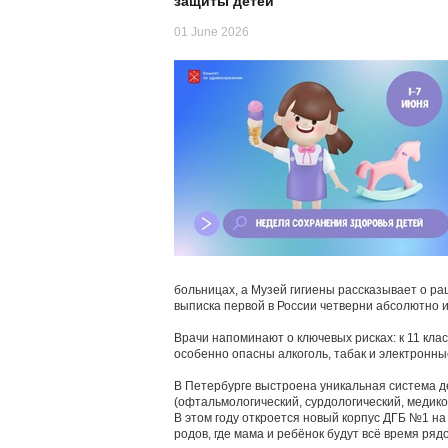
защиты детей
01 June 2026
больницах, а Музей гигиены рассказывает о р
выписка первой в России четверни абсолютно 
Врачи напоминают о ключевых рисках: к 11 клас
особенно опасны алкоголь, табак и электронн
В Петербурге выстроена уникальная система д
(офтальмологический, сурдологический, медико-
В этом году откроется новый корпус ДГБ №1 н
родов, где мама и ребёнок будут всё время ряд