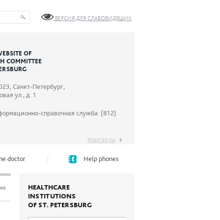
ВЕРСИЯ ДЛЯ СЛАБОВИДЯЩИХ
WEBSITE OF
TH COMMITTEE
TERSBURG
023, Санкт-Петербург,
вая ул., д. 1
формационно-справочная служба: (812)
Контакты
he doctor
Help phones
HEALTHCARE
ews
INSTITUTIONS
OF ST. PETERSBURG