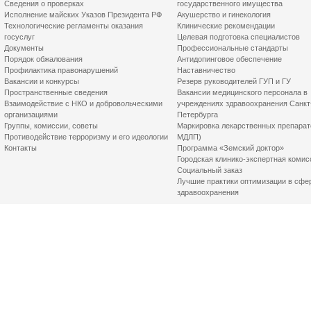
Сведения о проверках
государственного имущества
Исполнение майских Указов Президента РФ
Акушерство и гинекология
Технологические регламенты оказания
Клинические рекомендации
госуслуг
Целевая подготовка специалистов
Документы
Профессиональные стандарты
Порядок обжалования
Антидопинговое обеспечение
Профилактика правонарушений
Наставничество
Вакансии и конкурсы
Резерв руководителей ГУП и ГУ
Пространственные сведения
Вакансии медицинского персонала в
Взаимодействие с НКО и добровольческими
учреждениях здравоохранения Санкт
организациями
Петербурга
Группы, комиссии, советы
Маркировка лекарственных препарат
Противодействие терроризму и его идеологии
МДЛП)
Контакты
Программа «Земский доктор»
Городская клинико-экспертная комис
Социальный заказ
Лучшие практики оптимизации в сфе
здравоохранения