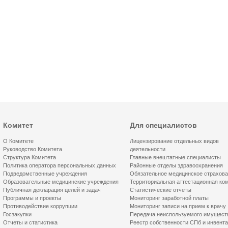
Комитет
Для специалистов
О Комитете
Лицензирование отдельных видов
Руководство Комитета
деятельности
Структура Комитета
Главные внештатные специалисты
Политика оператора персональных данных
Районные отделы здравоохранения
Подведомственные учреждения
Обязательное медицинское страхов
Образовательные медицинские учреждения
Территориальная аттестационная ко
Публичная декларация целей и задач
Статистические отчеты
Программы и проекты
Мониторинг заработной платы
Противодействие коррупции
Мониторинг записи на прием к врачу
Госзакупки
Передача неиспользуемого имущест
Отчеты и статистика
Реестр собственности СПб и инвент