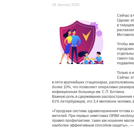
28 January 2026
Сейчас в
Однако эп
в текущем
рассказа
Мотовило
Чтобы ми
городских
отдельны
такого па
подавляю
Только в 
Сейчас эт
в пяти крупнейших стационарах, расположенны
более 10%, что позволяет оперативно реагиров
инфекционная больница им. С.П. Боткина.
Важную роль в сдерживании распространения г
61% петербуржцев, это 3,4 миллиона человек, 
«Городская система здравоохранения готова к
жителей. При первых симптомах ОРВИ необход
правил профилактики, таких как ношение масок 
наиболее эффективным способом защиты», — 