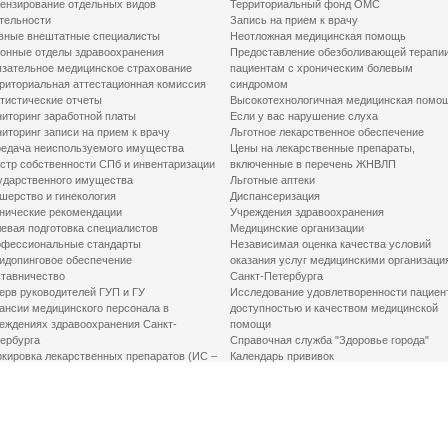
ензирование отдельных видов
Территориальный фонд ОМС
тельности
Запись на прием к врачу
вные внештатные специалисты
Неотложная медицинская помощь
онные отделы здравоохранения
Предоставление обезболивающей терапи
зательное медицинское страхование
пациентам с хроническим болевым
риториальная аттестационная комиссия
синдромом
тистические отчеты
Высокотехнологичная медицинская помо
иторинг заработной платы
Если у вас нарушение слуха
иторинг записи на прием к врачу
Льготное лекарственное обеспечение
едача неиспользуемого имущества
Цены на лекарственные препараты,
стр собственности СПб и инвентаризации
включенные в перечень ЖНВЛП
ударственного имущества
Льготные аптеки
шерство и гинекология
Диспансеризация
нические рекомендации
Учреждения здравоохранения
евая подготовка специалистов
Медицинские организации
фессиональные стандарты
Независимая оценка качества условий
идопинговое обеспечение
оказания услуг медицинскими организаци
тавничество
Санкт-Петербурга
ерв руководителей ГУП и ГУ
Исследование удовлетворенности пациен
ансии медицинского персонала в
доступностью и качеством медицинской
еждениях здравоохранения Санкт-
помощи
ербурга
Справочная служба "Здоровье города"
кировка лекарственных препаратов (ИС –
Календарь прививок
ЛП)
График закрытия роддомов
грамма «Земский доктор»
Акушерство и гинекология
одская клинико-экспертная комиссия
Здоровье детей
иальный заказ
Донорство крови
шие практики оптимизации в сфере
Государственные услуги