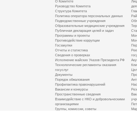
О Комитете
Лиц
Руководство Комитета
дея
Структура Комитета
Гла
Политика оператора персональных данных
Рай
Подведомственные учреждения
Обя
Образовательные медицинские учреждения
Тер
Публичная декларация целей и задач
Ста
Программы и проекты
Мон
Противодействие коррупции
Мон
Госзакупки
Пер
Отчеты и статистика
Рее
Сведения о проверках
гос
Исполнение майских Указов Президента РФ
Аку
Технологические регламенты оказания
Кли
госуслуг
Цел
Документы
Про
Порядок обжалования
Ант
Профилактика правонарушений
Нас
Вакансии и конкурсы
Рез
Пространственные сведения
Вак
Взаимодействие с НКО и добровольческими
учр
организациями
Пет
Группы, комиссии, советы
Мар
Противодействие терроризму и его идеологии
МД
Контакты
Про
Гор
Соц
Луч