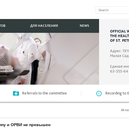
ТОВ
ДЛЯ НАСЕЛЕНИЯ
NEWS
OFFICIAL 
THE HEAL
OF ST. PE
Адрес: 191
Малая Садо
Единая ин
63-555-64
Referrals to the committee
Recording to t
All n
иппу и ОРВИ не превышен