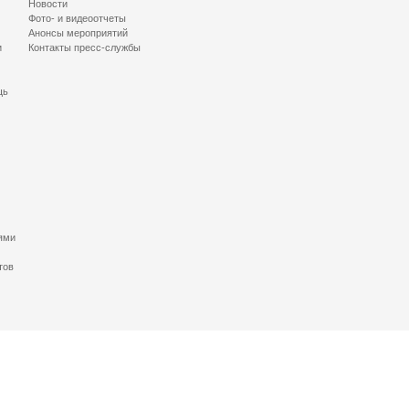
Новости
Фото- и видеоотчеты
Анонсы мероприятий
и
Контакты пресс-службы
щь
ями
тов