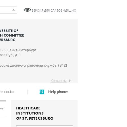
ВЕРСИЯ ДЛЯ СЛАБОВИДЯЩИХ
WEBSITE OF
TH COMMITTEE
TERSBURG
023, Санкт-Петербург,
вая ул., д. 1
формационно-справочная служба: (812)
Контакты
he doctor
Help phones
HEALTHCARE
ews
INSTITUTIONS
OF ST. PETERSBURG