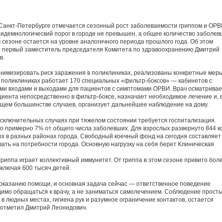
 Санкт-Петербурге отмечается сезонный рост заболеваемости гриппом и ОРВ
идемиологический порог в городе не превышен, а общее количество заболе
 сезоне остается на уровне аналогичного периода прошлого года. Об этом
л первый заместитель председателя Комитета по здравоохранению Дмитрий
в.
нимизировать риск заражения в поликлиниках, реализованы конкретные меры
 поликлиниках работает 170 специальных «фильтр-боксов» — кабинетов с
ми входами и выходами для пациентов с симптомами ОРВИ. Врач осматривае
циента непосредственно в фильтр-боксе, назначает необходимое лечение и, 
щем большинстве случаев, организует дальнейшее наблюдение на дому.
исключительных случаях при тяжелом состоянии требуется госпитализация.
о примерно 7% от общего числа заболевших. Для взрослых развернуто 844 к
х в разных районах города. Свободный коечный фонд на сегодня составляет
ать на потребности города. Основную нагрузку на себя берет Клиническая
риппа играет коллективный иммунитет. От гриппа в этом сезоне привито бол
включая 600 тысяч детей.
 оказанию помощи, и основная задача сейчас — ответственное поведение
имо обращаться к врачу, а не заниматься самолечением. Соблюдение прост
в людных местах, гигиена рук и разумное ограничение контактов, остается
отметил Дмитрий Леонидович.