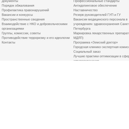
Документы
Профессиональные стандарты
Порядок обжалования
Антидопинговое обеспечение
Профилактика правонарушений
Наставничество
Вакансии и конкурсы
Резерв руководителей ГУП и ГУ
Пространственные сведения
Вакансии медицинского персонала в
Взаимодействие с НКО и добровольческими
учреждениях здравоохранения Санкт
организациями
Петербурга
Группы, комиссии, советы
Маркировка лекарственных препарат
Противодействие терроризму и его идеологии
МДЛП)
Контакты
Программа «Земский доктор»
Городская клинико-экспертная комис
Социальный заказ
Лучшие практики оптимизации в сфе
здравоохранения