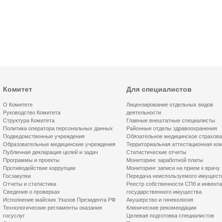
Комитет
Для специалистов
О Комитете
Лицензирование отдельных видов
Руководство Комитета
деятельности
Структура Комитета
Главные внештатные специалисты
Политика оператора персональных данных
Районные отделы здравоохранения
Подведомственные учреждения
Обязательное медицинское страхов
Образовательные медицинские учреждения
Территориальная аттестационная ко
Публичная декларация целей и задач
Статистические отчеты
Программы и проекты
Мониторинг заработной платы
Противодействие коррупции
Мониторинг записи на прием к врачу
Госзакупки
Передача неиспользуемого имущест
Отчеты и статистика
Реестр собственности СПб и инвент
Сведения о проверках
государственного имущества
Исполнение майских Указов Президента РФ
Акушерство и гинекология
Технологические регламенты оказания
Клинические рекомендации
госуслуг
Целевая подготовка специалистов