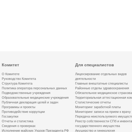
Комитет
Для специалистов
О Комитете
Лицензирование отдельных видов
Руководство Комитета
деятельности
Структура Комитета
Главные внештатные специалисты
Политика оператора персональных данных
Районные отделы здравоохранения
Подведомственные учреждения
Обязательное медицинское страхов
Образовательные медицинские учреждения
Территориальная аттестационная ко
Публичная декларация целей и задач
Статистические отчеты
Программы и проекты
Мониторинг заработной платы
Противодействие коррупции
Мониторинг записи на прием к врачу
Госзакупки
Передача неиспользуемого имущест
Отчеты и статистика
Реестр собственности СПб и инвент
Сведения о проверках
государственного имущества
Исполнение майских Указов Президента РФ
Акушерство и гинекология