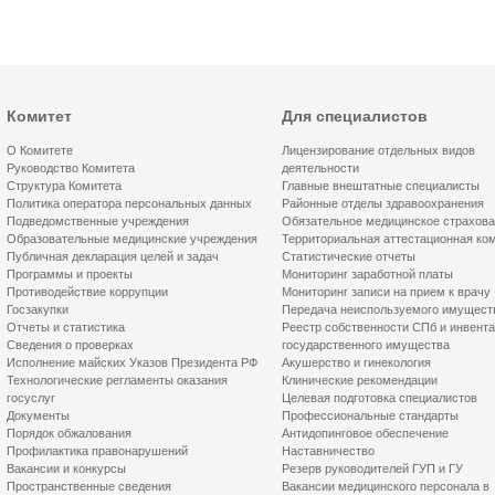
Комитет
Для специалистов
О Комитете
Лицензирование отдельных видов
Руководство Комитета
деятельности
Структура Комитета
Главные внештатные специалисты
Политика оператора персональных данных
Районные отделы здравоохранения
Подведомственные учреждения
Обязательное медицинское страхов
Образовательные медицинские учреждения
Территориальная аттестационная ко
Публичная декларация целей и задач
Статистические отчеты
Программы и проекты
Мониторинг заработной платы
Противодействие коррупции
Мониторинг записи на прием к врачу
Госзакупки
Передача неиспользуемого имущест
Отчеты и статистика
Реестр собственности СПб и инвент
Сведения о проверках
государственного имущества
Исполнение майских Указов Президента РФ
Акушерство и гинекология
Технологические регламенты оказания
Клинические рекомендации
госуслуг
Целевая подготовка специалистов
Документы
Профессиональные стандарты
Порядок обжалования
Антидопинговое обеспечение
Профилактика правонарушений
Наставничество
Вакансии и конкурсы
Резерв руководителей ГУП и ГУ
Пространственные сведения
Вакансии медицинского персонала в