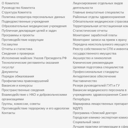
О Комитете
Лицензирование отдельных видов
Руководство Комитета
деятельности
Структура Комитета
Главные внештатные специалисты
Политика оператора персональных данных
Районные отделы здравоохранения
Подведомственные учреждения
Обязательное медицинское страхов
Образовательные медицинские учреждения
Территориальная аттестационная ко
Публичная декларация целей и задач
Статистические отчеты
Программы и проекты
Мониторинг заработной платы
Противодействие коррупции
Мониторинг записи на прием к врачу
Госзакупки
Передача неиспользуемого имущест
Отчеты и статистика
Реестр собственности СПб и инвент
Сведения о проверках
государственного имущества
Исполнение майских Указов Президента РФ
Акушерство и гинекология
Технологические регламенты оказания
Клинические рекомендации
госуслуг
Целевая подготовка специалистов
Документы
Профессиональные стандарты
Порядок обжалования
Антидопинговое обеспечение
Профилактика правонарушений
Наставничество
Вакансии и конкурсы
Резерв руководителей ГУП и ГУ
Пространственные сведения
Вакансии медицинского персонала в
Взаимодействие с НКО и добровольческими
учреждениях здравоохранения Санкт
организациями
Петербурга
Группы, комиссии, советы
Маркировка лекарственных препарат
Противодействие терроризму и его идеологии
МДЛП)
Контакты
Программа «Земский доктор»
Городская клинико-экспертная комис
Социальный заказ
Лучшие практики оптимизации в сфе